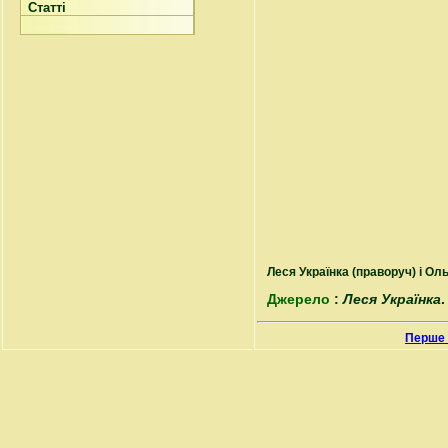
Статті
Леся Українка (праворуч) і Ол
Джерело
:
Леся Українка
.
Перше