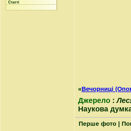
Статті
«
Вечорниці (Опо
Джерело
:
Лес
Наукова думка, 
Перше фото | По