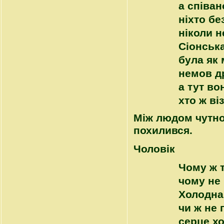
а співан
ніхто бе
ніколи н
Сіонська
була як 
немов др
а тут во
хто ж в
Між людом чутно 
похилився.
Чоловік
Чому ж т
чому не 
Холодна
чи ж не 
серце хо