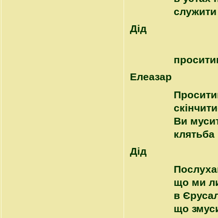
служити 
Дід
просити
Елеазар
Проситим
скінчити
Ви мусит
клятьба 
Дід
Послуха
що ми л
в Єрусал
що змус