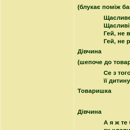
(блукає поміж ба
Щасливе
Щасливі
Гей, не 
Гей, не 
Дівчина
(шепоче до това
Се з тог
її дитин
Товаришка
Дівчина
А я ж те