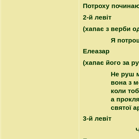
Потроху починаю
2-й левіт
(хапає з верби о
Я потро
Елеазар
(хапає його за ру
Не руш 
вона з м
коли тоб
а пр
о
кл
святої а
3-й левіт