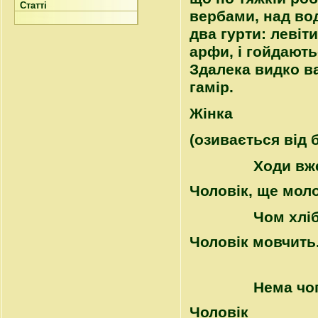
Статті
вербами, над вод
два гурти: левіт
арфи, і гойдають
Здалека видко ва
гамір.
Жінка
(озивається від 
Ходи вже
Чоловік, ще моло
Чом хліб
Чоловік мовчить
Нема чог
Чоловік