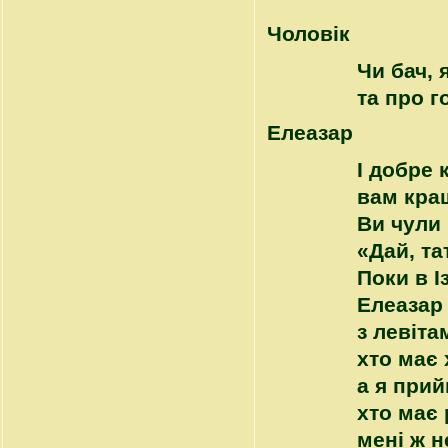
Чоловік
Чи бач, 
та про г
Елеазар
І добре 
вам кращ
Ви чули
«Дай, та
Поки в І
Елеазар 
з левіта
хто має 
а я прий
хто має 
мені ж н