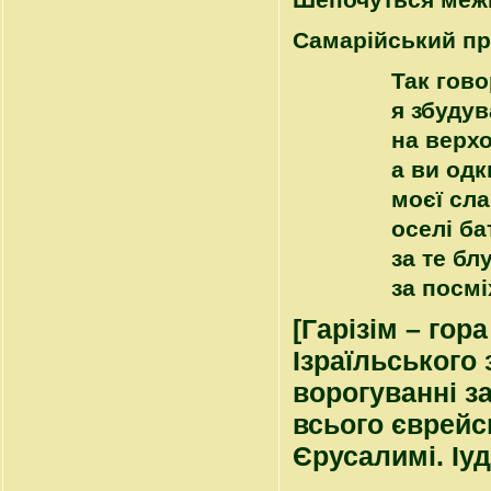
Шепочуться меж
Самарійський п
Так гов
я збудув
на верхо
а ви одк
моєї сла
оселі ба
за те бл
за посм
[Гарізім – гор
Ізраїльського
ворогуванні за
всього єврейсь
Єрусалимі. Іуд