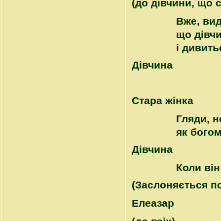
(до дівчини, що 
Вже, вид
що дівчи
і дивить
Дівчина
Стара жінка
Гляди, н
як богом
Дівчина
Коли він
(Заслоняється по
Елеазар