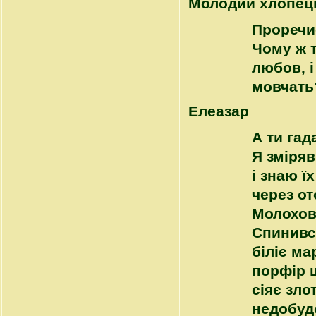
Молодий хлопец
Проречи
Чому ж 
любов, і
мовчать
Елеазар
А ти гад
Я зміряв
і знаю ї
через от
Молохов
Спинився
біліє ма
порфір ш
сіяє зло
недобудо