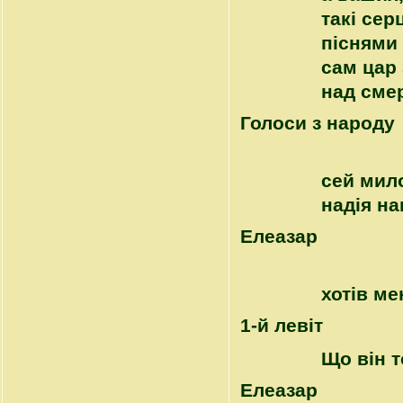
такі сер
піснями 
сам цар 
над сме
Голоси з народу
сей мило
надія на
Елеазар
хотів ме
1-й левіт
Що він т
Елеазар