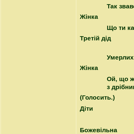
Так звав
Жінка
Що ти к
Третій дід
Умерлих
Жінка
Ой, що ж
з дрібни
(Голосить.)
Діти
Божевільна