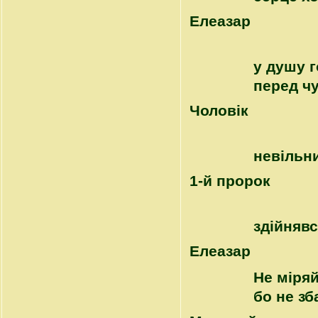
Елеазар
у душу г
перед ч
Чоловік
невільн
1-й пророк
здійнявс
Елеазар
Не міряй
бо не зб