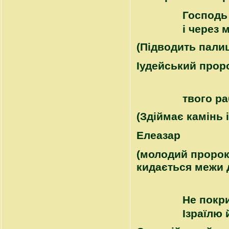
Господь 
і через 
(Підводить палиц
Іудейський прор
твого р
(Здіймає камінь 
Елеазар
(молодий пророк
кидається межи 
Не покр
Ізраїлю 