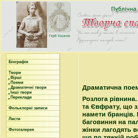
Біографія
Твори
Вірші
Поеми
Драматична пое
Драматичні твори
Інші твори
Переклади
Розлога рівнина.
та Євфрату, що з
Фольклорні записи
намети бранців. 
Листи
баговиння на пал
жінки лагодять в
Фотогалерея
що по тяжкій роб