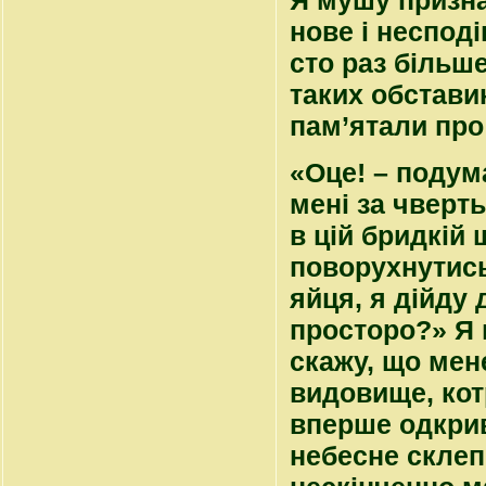
Я мушу призна
нове і несподі
сто раз більш
таких обставин
пам’ятали про
«Оце! – подума
мені за чверт
в цій бридкій 
поворухнутис
яйця, я дійду 
просторо?» Я 
скажу, що мен
видовище, кот
вперше одкрив
небесне склеп