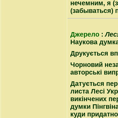
нечемним, я (
(забываться) 
Джерело
:
Лес
Наукова думка, 
Друкується вп
Чорновий нез
авторські вип
Датується пере
листа Лесі Укр
викінчених пе
думки Пінгвін
куди придатно