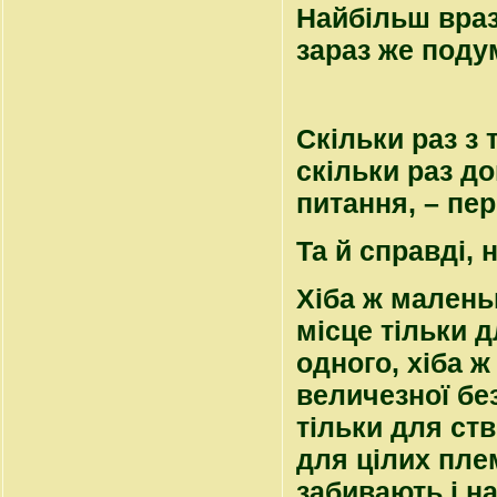
Найбільш врази
зараз же поду
Скільки раз з 
скільки раз д
питання, – пе
Та й справді, 
Хіба ж малень
місце тільки д
одного, хіба ж
величезної без
тільки для ст
для цілих пле
забивають і на