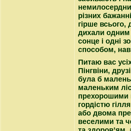
немилосердних
різних бажанні
гірше всього, д
дихали одним 
сонце і одні 
способом, нав
Питаю вас усіх
Пінгвіни, друз
була б малень
маленьким ліс
прехорошими к
гордістю гілл
або двома пре
веселими та 
та здоров’ям,