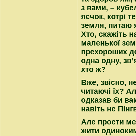
з вами, – кубе
яєчок, котрі т
земля, питаю я
Хто, скажіть н
маленької земл
прехороших де
одна одну, зв
хто ж?
Вже, звісно, н
читаючі їх? Ал
одказав би вам
навіть не Пінг
Але прости ме
жити одиноким