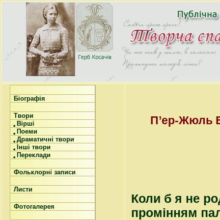
Біографія
Твори
П’ер-Жюль Е
Вірші
Поеми
Драматичні твори
Інші твори
Переклади
Фольклорні записи
Листи
Коли б я не ро
Фотогалерея
промінням пал