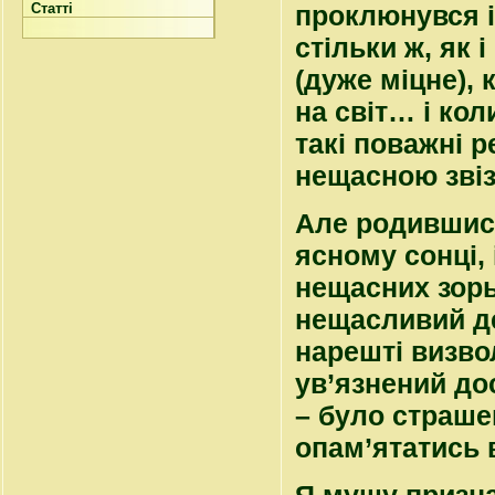
Статті
проклюнувся і
стільки ж, як 
(дуже міцне),
на світ… і кол
такі поважні р
нещасною зві
Але родившись,
ясному сонці, 
нещасних зорь
нещасливий де
нарешті визвол
ув’язнений дос
– було страшен
опам’ятатись 