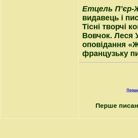
Етцель П’єр
видавець і пи
Тісні творчі 
Вовчок. Леся 
оповідання «Ж
французьку пи
Перши
Перше писан