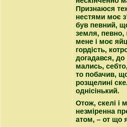
нескінченно м
Признаюся теж
нестями моє з
був певний, що
земля, певно, 
мене і моє яйц
гордість, котр
догадався, до 
мались, себто
то побачив, що
розщелині скел
однісінький.
Отож, скелі і 
незміренна про
атом, – от що