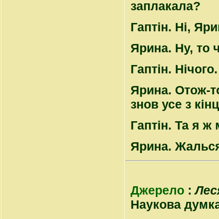
заплакала?
Гаптін
. Ні, Яри
Ярина
. Ну, то
Гаптін
. Нічого.
Ярина
. Отож-т
знов усе з кін
Гаптін
. Та я 
Ярина
. Жалься
Джерело
:
Лес
Наукова думка, 