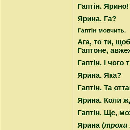
Гаптін
. Ярино!
Ярина
. Га?
Гаптін мовчить.
Ага, то ти, що
Гаптоне, авже
Гаптін
. І чого
Ярина
. Яка?
Гаптін
. Та отт
Ярина
. Коли ж
Гаптін
. Ще, мо
Ярина
(
трохи 