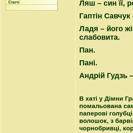
Ляш – син її, р
Статті
Гаптін Савчук 
Ладя – його жі
слабовита.
Пан.
Пані.
Андрій Гудзь 
В хаті у Дімни Гр
помальована сам
паперові голубці,
волошок, з барві
чорнобривці, кор