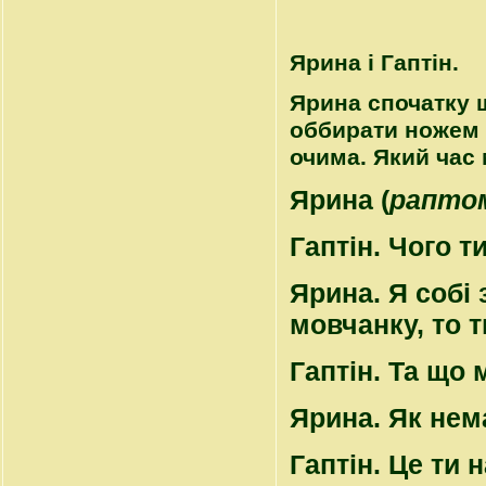
Ярина і Гаптін.
Ярина спочатку ш
оббирати ножем 
очима. Який час 
Ярина
(
рапто
Гаптін
. Чого т
Ярина
. Я собі
мовчанку, то т
Гаптін
. Та що
Ярина
. Як нем
Гаптін
. Це ти 