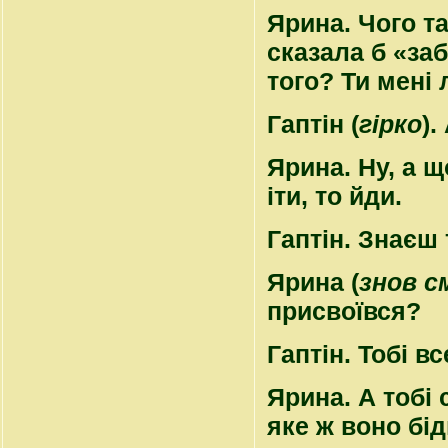
Ярина
. Чого т
сказала б «заб
того? Ти мені 
Гаптін
(
гірко
).
Ярина
. Ну, а 
іти, то йди.
Гаптін
. Знаєш 
Ярина
(
знов с
присвоївся?
Гаптін
. Тобі в
Ярина
. А тобі 
яке ж воно бі