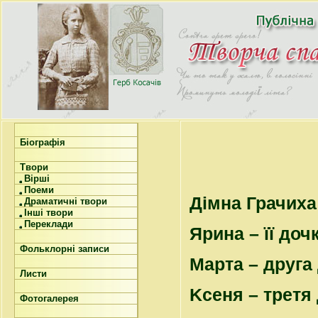
Біографія
Твори
Вірші
Поеми
Дімна Грачиха
Драматичні твори
Інші твори
Переклади
Ярина – її доч
Фольклорні записи
Марта – друга 
Листи
Kceня – третя 
Фотогалерея