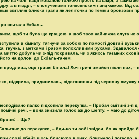
ею на чолі, нацяткованою голкою просто на шкірі, з таким же
, друга в ніздрі, – сполученими тонесеньким ланцюжком. Від со
енькі світляні блиски грали як леліточки по темній бронзовій п
оро спитала Екбаль.
 ганем, щоб ти була ще кращою, а щоб твоя найнижча слуга не
ступила в кімнату, тягнучи за собою по помості довгий вузький 
ка, гнучка, з меткими і разом полохливими рухами. Здавалося 
а миттю добула чи з-під покривала, чи з якихсь таємних схов
 його на долоні до Екбаль-ганем.
я вродлива, оце тривкі білила! Хоч тричі вмийся після них, – не
ко, відкрила, придивилась, підставивши під червону смужку с
 несподівано палко підхопила перекупка. – Пробач смітині з-під т
 помічні речі, – вона знизила голос аж до шепту, – маю до діто
 брови: – Що?
альтане до перекупки, – йди-но ти собі звідси, бо як прийде бе
 при слові «бей» щось блиснуло в очах, блиснуло і погасло, 