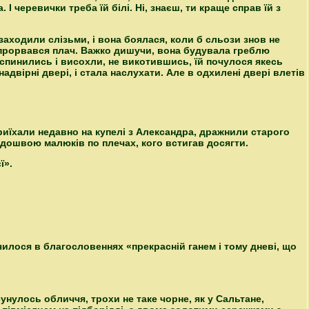
І черевички треба їй білі. Ні, знаєш, ти краще справ їй з
заходили слізьми, і вона боялася, коли б сльози знов не
 прорвався плач. Важко дишучи, вона будувала греблю
 спинились і висохли, не викотившись, їй почулося якесь
двірні двері, і стала наслухати. Але в одхилені двері влетів
приїхали недавно на купелі з Александра, дражнили старого
ідошвою малюків по плечах, кого встигав досягти.
ї».
чилося в благословеннях «прекрасній ганем і тому дневі, що
росунулось обличчя, трохи не таке чорне, як у Сальтане,