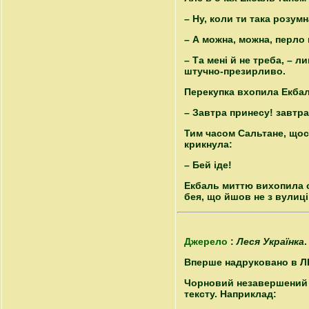
– Ну, коли ти така розум
– А можна, можна, перло 
– Та мені й не треба, – л
штучно-презирливо.
Перекупка вхопила Екбаль
– Завтра принесу! завтра
Тим часом Сальтане, щос
крикнула:
– Бей іде!
Екбаль миттю вихопила св
бея, що йшов не з вулиці
Джерело
:
Леся Українка
.
Вперше надруковано в ЛНВ,
Чорновий незавершений н
тексту. Наприклад: