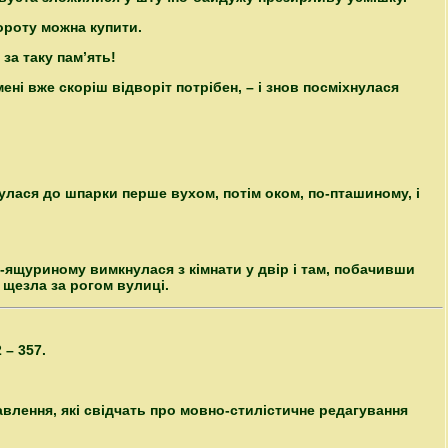
вороту можна купити.
за таку пам’ять!
мені вже скоріш відворіт потрібен, – і знов посміхнулася
лася до шпарки перше вухом, потім оком, по-пташиному, і
о-ящуриному вимкнулася з кімнати у двір і там, побачивши
 щезла за рогом вулиці.
2 – 357.
влення, які свідчать про мовно-стилістичне редагування