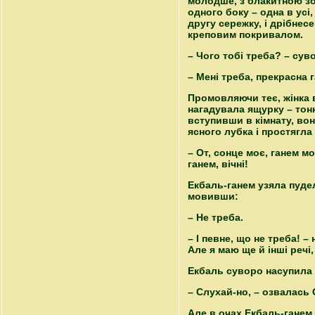
молодше, з блакитною зор
одного боку – одна в усі
другу сережку, і дрібнес
креповим покривалом.
– Чого тобі треба? – сув
– Мені треба, прекрасна
Промовляючи теє, жінка в
нагадувала ящурку – тон
вступивши в кімнату, вон
ясного лубка і простягла
– От, сонце моє, ганем мо
ганем, вічні!
Екбаль-ганем узяла пудел
мовивши:
– Не треба.
– І певне, що не треба! –
Але я маю ще й інші речі,
Екбаль суворо насупила
– Слухай-но, – озвалась С
Але в очах Екбаль-ганем