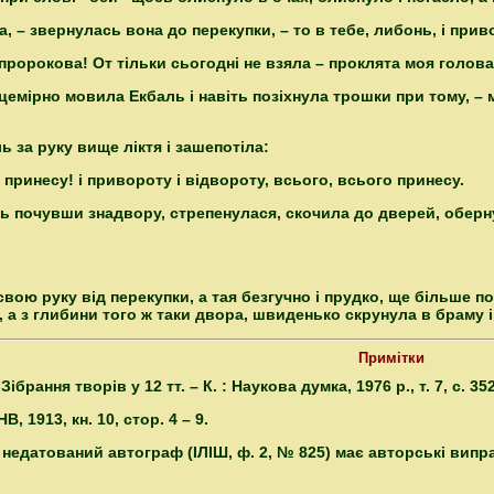
на, – звернулась вона до перекупки, – то в тебе, либонь, і при
пророкова! От тільки сьогодні не взяла – проклята моя голова 
ицемірно мовила Екбаль і навіть позіхнула трошки при тому, – 
 за руку вище ліктя і зашепотіла:
 принесу! і привороту і відвороту, всього, всього принесу.
ь почувши знадвору, стрепенулася, скочила до дверей, оберну
ою руку від перекупки, а тая безгучно і прудко, ще більше п
, а з глибини того ж таки двора, швиденько скрунула в браму і
Примітки
 Зібрання творів у 12 тт. – К. : Наукова думка, 1976 р., т. 7, с. 35
 1913, кн. 10, стор. 4 – 9.
едатований автограф (ІЛІШ, ф. 2, № 825) має авторські випра