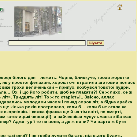
 серед білого дня – лежить. Чорне, блискуче, трохи жорстке
 як у простої фелахині, хороші очі втратили агатовий полиск
так вже трохи величенький – припух, позбувся товстої пудри,
ала… Ох, і що його робити, щоб не плакати?! Се ж лихо, се ж
літ». Тридцять літ! То ж то старість!.. Звісно, аллах
здавались молодими часом і понад сорок літ, а бідна арабка
о ще кілька років протривало, коли б… коли б не стала на
 скорпіонів. І кожна франка ще й на тім світі, по смерті,
ам католицькі черниці!), а найчесніша мусульманка хіба має
пер? Адже гурії то не вони, а де ж вони? Чи варто ж бути
о такі речі? І не треба думати багато, від сього будуть