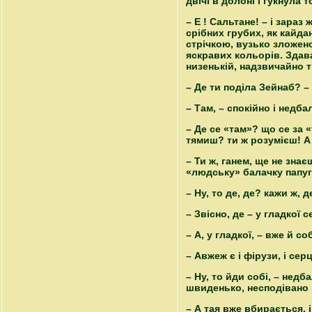
двічі в долоні і гукнула
– Е ! Сальтане! – і зара
срібних грубих, як кайда
стрічкою, вузько зложен
яскравих кольорів. Здава
низенькій, надзвичайно т
– Де ти поділа Зейнаб? –
– Там, – спокійно і недб
– Де се «там»? що се за «
тямиш? ти ж розумієш! А 
– Ти ж, ганем, ще не зна
«людську» балачку папуг
– Ну, то де, де? кажи ж, д
– Звісно, де – у гладкої 
– А, у гладкої, – вже й с
– Авжеж є і фірузи, і серц
– Ну, то йди собі, – недб
швиденько, несподівано
– А тая вже вбирається, і