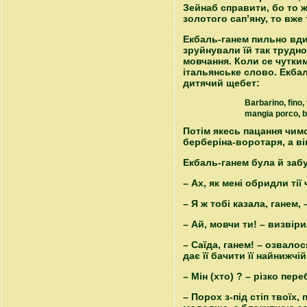
Зейнаб справити, бо то ж 
золотого сап’яну, то вже 
Екбаль-ганем пильно вдив
зруйнували їй так трудн
мовчання. Коли се чутким
італьянське слово. Екбал
дитячий щебет:
Barbarino, fino, 
mangia porco, b
Потім якесь пацання чимс
берберіна-воротаря, а в
Екбаль-ганем була й забу
– Ах, як мені обридли тії
– Я ж тобі казала, ганем,
– Ай, мовчи ти! – визвір
– Саїда, ганем! – озвало
дає її бачити її найнижчій
– Мін (хто) ? – різко пе
– Порох з-під стіп твоїх,