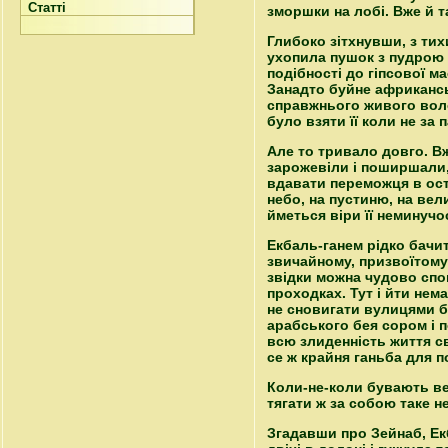
Статті
зморшки на лобі. Вже й т
Глибоко зітхнувши, з тих
ухопила пушок з пудрою 
подібності до гіпсової м
Занадто буйне африкансь
справжнього живого воло
було взяти її коли не за 
Але то тривало довго. В
зарожевіли і поширшали, 
вдавати переможця в оста
небо, на пустиню, на вел
йметься віри її неминучос
Екбаль-ганем рідко бачить
звичайному, призвоїтому 
звідки можна чудово спог
проходках. Тут і йти нем
не сновигати вулицями бе
арабського бея сором і п
всю злиденність життя св
се ж крайня ганьба для п
Коли-не-коли бувають вес
тягати ж за собою таке 
Згадавши про Зейнаб, Ек