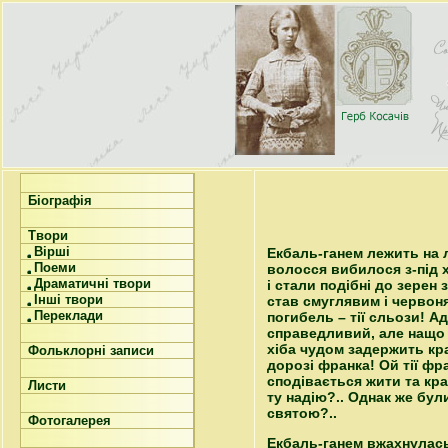
Біографія
Твори
Вірші
Екбаль-ганем лежить на л
Поеми
волосся вибилося з-під х
Драматичні твори
і стали подібні до зерен
Інші твори
став смуглявим і червоня
Переклади
погибель – тії сльози! Ад
справедливий, але нащо п
хіба чудом задержить кра
Фольклорні записи
дорозі франка! Ой тії фра
сподівається жити та кра
Листи
ту надію?.. Однак же бул
святою?..
Фотогалерея
Екбаль-ганем вжахнулась.