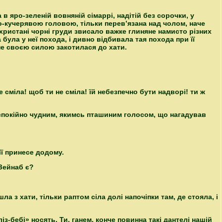
 в яро-зеленій вовняній сімаррі, надітій без сорочки, у
но-кучерявою головою, тільки перев’язана над чолом, наче
ристані чорні груди звисало важке глиняне намисто різних
була у неї похода, і дивно відбивала тая похода при її
 не своєю силою закотилася до хати.
е сміла! щоб ти не сміла! їй небезпечно бути надворі! ти ж
о спокійно чудним, якимсь пташиним голосом, що нагадував
 її принесе додому.
 Зейнаб є?
ла з хати, тільки раптом сіла долі напочіпки там, де стояла, і
ліз-бебі» носять. Ти, ганем, конче повинна такі дантелі нашій