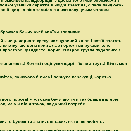
 півмісяцем на підборідді, з двома золотими сережками з
лодкої усмішки сережка в ніздрі тремтіла, сіпала ланцюжок і
равій щоці, а ліва темніла під напівспущеним чорним
 ображала божих очей своїми злиднями.
кінець чорного крепу, як ящуриний хвіст. І вся її постать
спочатку, що вона прийшла з порожніми руками, але,
ів просторої фалдистої чорної сімарри кругле
пуделочко
з
 злиняють! Хоч які поцілунки щирі – їх не зітруть! Вічні, моя
вітла, понюхала білила і вернула перекупці, коротко
вого порога! Я ж і сама бачу, що ти й так біліша від лілеї.
чок, маю й від діточок, як до чиєї потреби…
й, то будеш ти знати, він таких, як ти, не любить.
а вуста зложилися у штучно-байдужу презирливу усмішку.