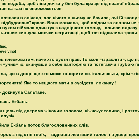
не подоба, щоб ліва дочка у бея була краще від правої вбрана. 
тая на такі не спроможеться.
лялася в свічадо, але нічого в ньому не бачила; очі їй знову 
о відбудованої краси. Вона мовчала, щоб слідом за словом не
 вухом піймала один гук з надвірного гомону, і сльози одразу
ь-ганем кивнула мовчки негритянці, щоб тая відхилила трохи на
fino,
eve vino!
ь плесковатим, наче хто хустя прав. То малі «ізраєліти», що 
ін «учив» їх, скинувши з себе пантофлю та потягаючи грубою п
ла, що в дворі ще хто може говорити по-італьянськи, крім «тіє
 чортенята! Яке то нещастя мати в сусідстві локанду !
 – докинула Сальтане.
илась Екбаль.
ся щось під дверима жіночим голосом, ніжно-улесливо, і розто
 слузі».
ребила Екбаль поток благословенних слів.
 порох з-під стіп твоїх, – відповів лестивий голос, і в двері п