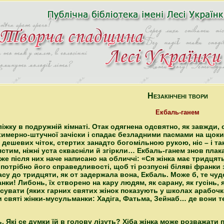
Незакінчені твори
Екбаль-ганем
іжку в подружній кімнаті. Отак одягнена одсвятно, як завжди,
имерно-штучної зачіски і спадає безладними пасмами на щоки,
 з дешевих чіток, стертих занадто богомільною рукою, ніс – і 
стим, ніжні уста сквасніли й згіркли… Екбаль-ганем знов плак
же після них наче написано на обличчі: «Ся жінка має тридцять 
отрібно його справедливості, щоб ті розпусні біляві франки 
су до тридцяти, як от задержала вона, Екбаль. Може б, те чуд
нки! Либонь, їх створено на кару людям, як сарану, як гусінь, як
сувати (яких гарних святих жінок показують у школах арабочк
и святі жінки-мусульманки: Хадіга, Фатьма, Зейнаб… де вони те
 Які се думки їй в голову лізуть? Хіба жінка може розважати пр