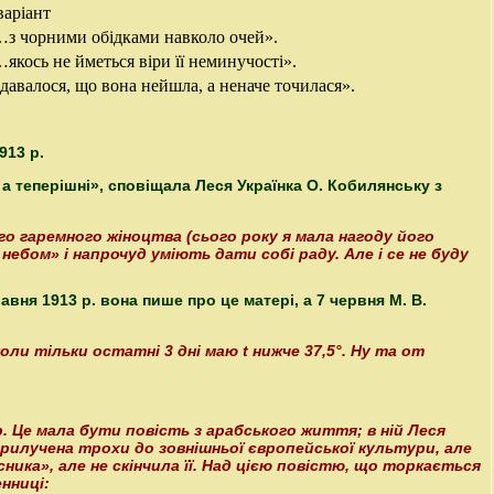
варіант
з чорними обідками навколо очей».
якось не йметься віри її неминучості».
давалося, що вона нейшла, а неначе точилася».
913 р.
 а теперішні», сповіщала Леся Українка О. Кобилянську з
 гаремного жіноцтва (сього року я мала нагоду його
ебом» і напрочуд уміють дати собі раду. Але і се не буду
вня 1913 р. вона пише про це матері, а 7 червня М. В.
оли тільки остатні 3 дні маю t нижче 37,5°. Ну та от
р. Це мала бути повість з арабського життя; в ній Леся
 прилучена трохи до зовнішньої європейської культури, але
ника», але не скінчила її. Над цією повістю, що торкається
нниці: