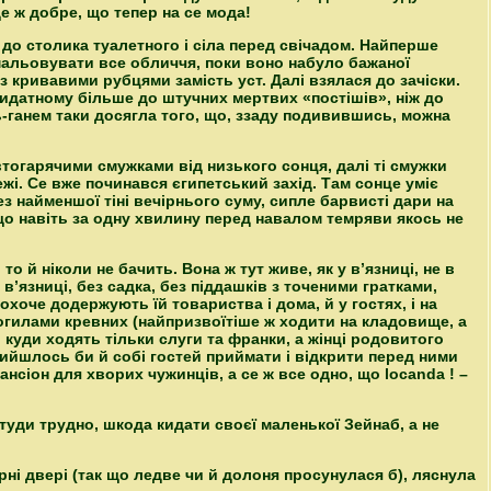
е ж добре, що тепер на се мода!
 до столика туалетного і сіла перед свічадом. Найперше
мальовувати все обличчя, поки воно набуло бажаної
 з кривавими рубцями замість уст. Далі взялася до зачіски.
идатному більше до штучних мертвих «постішів», ніж до
ганем таки досягла того, що, ззаду подивившись, можна
тогарячими смужками від низького сонця, далі ті смужки
ежі. Се вже починався єгипетський захід. Там сонце уміє
з найменшої тіні вечірнього суму, сипле барвисті дари на
 що навіть за одну хвилину перед навалом темряви якось не
то й ніколи не бачить. Вона ж тут живе, як у в’язниці, не в
в’язниці, без садка, без піддашків з точеними гратками,
хоче додержують їй товариства і дома, й у гостях, і на
 могилами кревних (найпризвоїтіше ж ходити на кладовище, а
 куди ходять тільки слуги та франки, а жінці родовитого
рийшлось би й собі гостей приймати і відкрити перед ними
ансіон для хворих чужинців, а се ж все одно, що
locanda
! –
и туди трудно, шкода кидати своєї маленької Зейнаб, а не
ні двері (так що ледве чи й долоня просунулася б), ляснула