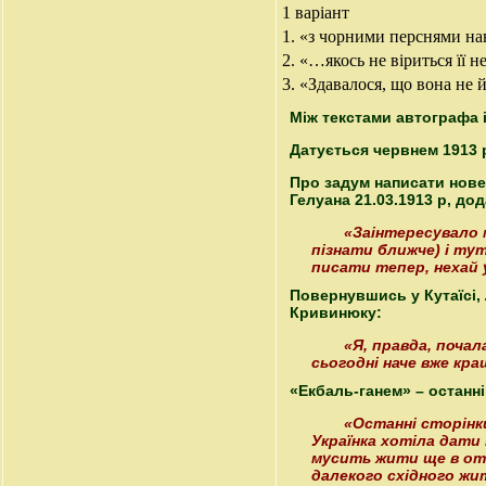
1 варіант
1. «з чорними перснями на
2. «…якось не віриться її н
3. «Здавалося, що вона не 
Між текстами автографа 
Датується червнем 1913 р.
Про задум написати новел
Гелуана 21.03.1913 р, до
«Заінтересувало 
пізнати ближче) і тут
писати тепер, нехай 
Повернувшись у Кутаїсі, 
Кривинюку:
«Я, правда, почал
сьогодні наче вже кр
«Екбаль-ганем» – останні
«Останні сторінки
Українка хотіла дати 
мусить жити ще в оточ
далекого східного жи