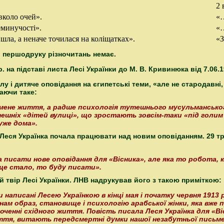
2 
вколо очей».
«…
еминучості».
«…
йшла, а неначе точилася на коліщатках».
«З
і першодруку різночитань немає.
 на підставі листа Лесі Українки до М. В. Кривинюка від 7.06.1
у і дитяче оповідання на єгипетські теми, «але не стародавні,
даючи таке:
мене життя, а радше психологія тутешнього мусульманського
ешніх «дітей вулиці», що зростають зовсім-таки «під голим н
уже дома».
Леся Українка почала працювати над новим оповіданням. 29 тра
а писати нове оповідання для «Вісника», але яка то робота, к
аще стало, то буду писати».
й твір Лесі Українки. ЛНВ надрукував його з такою приміткою:
 написані Лесею Українкою в кінці мая і початку червня 1913 
нам образ, становище і психологію арабської жінки, яка вже
енні східного життя. Повість писала Леся Українка для «Віс
ття, витають передсмертні думки нашої незабутньої письме