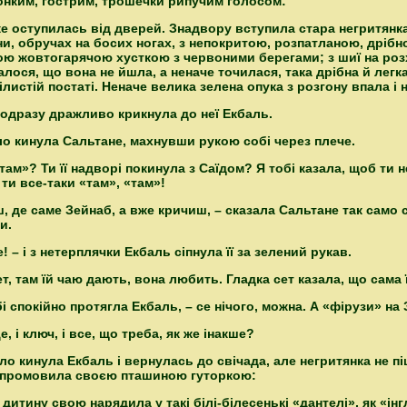
 тонким, гострим, трошечки рипучим голосом:
з же оступилась від дверей. Знадвору вступила стара негритянка
ни, обручах на босих ногах, з непокритою, розпатланою, дріб
ою жовтогарячою хусткою з червоними берегами; з шиї на розх
лося, що вона не йшла, а неначе точилася, така дрібна й легка 
ілистій постаті. Неначе велика зелена опука з розгону впала і
 одразу дражливо крикнула до неї Екбаль.
ало кинула Сальтане, махнувши рукою собі через плече.
там»? Ти її надворі покинула з Саїдом? Я тобі казала, щоб ти н
ти все-таки «там», «там»!
єш, де саме Зейнаб, а вже кричиш, – сказала Сальтане так сам
и.
е! – і з нетерплячки Екбаль сіпнула її за зелений рукав.
сет, там їй чаю дають, вона любить. Гладка сет казала, що сама
обі спокійно протягла Екбаль, – се нічого, можна. А «
фірузи
» на
е, і ключ, і все, що треба, як же інакше?
ало кинула Екбаль і вернулась до свічада, але негритянка не піш
 промовила своєю пташиною гуторкою:
 дитину свою нарядила у такі білі-білесенькі «дантелі», як «інг