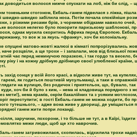
ак доводиться волосся нижче спускати на лоб, ніж би слід, – щ
им тоненьким стогоном, Екбаль-ганем підвелася з ліжка, пішла
і швидко-швидко забілила носа. Потім почала спокійніше роз
аски, з різкими рисами брів, з чорними обідками навколо очей,
ке волосся нелегко було покорити паризькому шаблонові, пр
сся, однак мусила скоритись Африка перед Європою. Екбаль-
парижанку, то все ж за якусь «франку», хоч би колоніальну.
же спущені матово-жовті жалюзі в кімнаті попрорізувались жов
наче розцвіли, а ще трохи – і запалали, мов від близької пож
тній час перед неминучою поразкою, і так гордо та весело, бе
ику ріку і на кожну дрібную дрібницю своєї улюбленої країни,
ті.
 захід сонця у всій його красі, а відколи живе тут, на купелях, 
гаремі, як годиться поштивій мусульманці, а таки в справжній 
лядати на вулицю, без родичок і приятельок, що, бувало, так о
а куди, хоч би й було з ким, – нема ні кладовища порядного з
з мети!), нема крамів, окрім бакалійних та з усяким мотлохом,
оріг переступити; в гості Екбаль-ганем не можна ходити, бо п
ого тутешнього, – адже вона живе у дворищі, де уміщається п
орядної ганем жити попри локанді.
ілля, заручини, похорони, і то більше не тут, а в Каїрі, їздит
немовлятко межи люди, щоб ще хто наврочив.
баль-ганем затривожилася, схопилась, відхилила трохи надвір