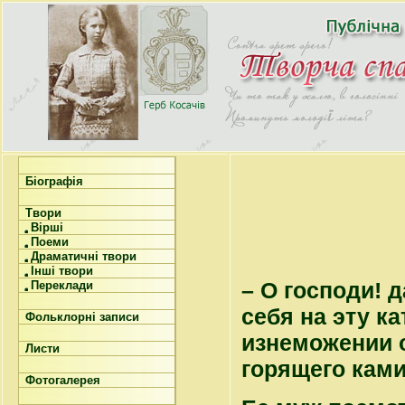
Біографія
Твори
Вірші
Поеми
Драматичні твори
Інші твори
– О господи! д
Переклади
себя на эту к
Фольклорні записи
изнеможении о
Листи
горящего ками
Фотогалерея