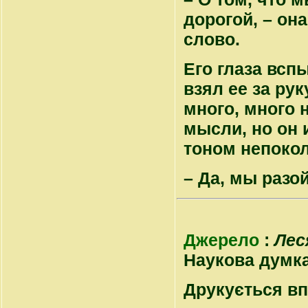
дорогой, – он
слово.
Его глаза всп
взял ее за рук
много, много 
мысли, но он и
тоном непоко
– Да, мы разо
Джерело
:
Лес
Наукова думка, 
Друкується вп