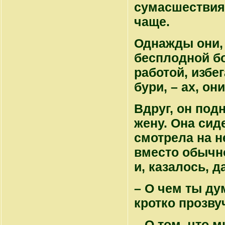
сумасшествия
чаще.
Однажды они,
бесплодной бо
работой, избе
бури, – ах, он
Вдруг, он под
жену. Она сиде
смотрела на н
вместо обычно
и, казалось, 
– О чем ты ду
кротко прозву
– О том, что 