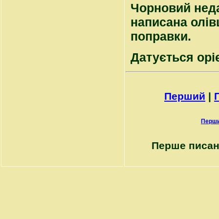
Чорновий неда
написана олів
поправки.
Датується оріє
Перший
|
Перши
Перше писан