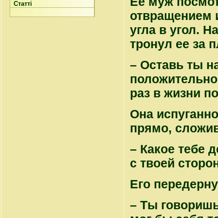
Ее муж посмо
Статті
отвращением 
угла в угол. 
тронул ее за п
– Оставь ты н
положительно 
раз в жизни п
Она испуганно
прямо, сложив
– Какое тебе 
с твоей сторо
Его передерну
– Ты говоришь,