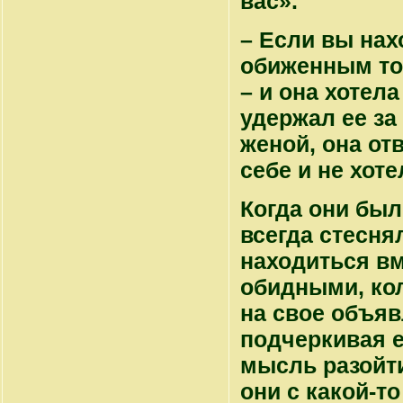
вас».
– Если вы нах
обиженным тон
– и она хотел
удержал ее за
женой, она от
себе и не хоте
Когда они был
всегда стесня
находиться в
обидными, ко
на свое объяв
подчеркивая е
мысль разойти
они с какой-т