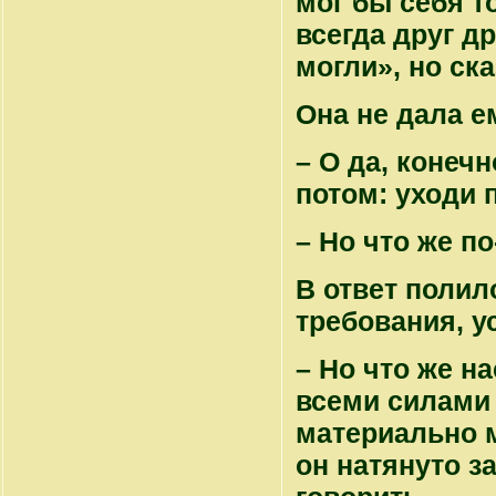
мог бы себя т
всегда друг др
могли», но ск
Она не дала е
– О да, конечн
потом: уходи 
– Но что же п
В ответ полил
требования, ус
– Но что же н
всеми силами 
материально 
он натянуто з