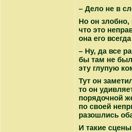
– Дело не в с
Но он злобно,
что это неправ
она его всегд
– Ну, да все р
бы там не был
эту глупую ко
Тут он заметил
то он удивляе
порядочной же
по своей непр
разошлись об
И такие сцены