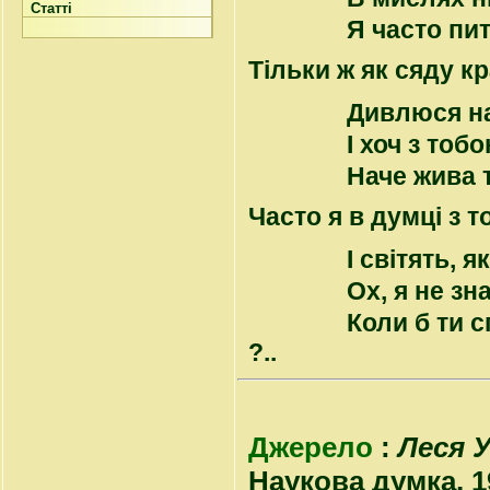
Статті
Я часто пит
Тільки ж як сяду к
Дивлюся на
І хоч з тоб
Наче жива т
Часто я в думці з 
І світять, я
Ох, я не зн
Коли б ти с
?..
Джерело
:
Леся У
Наукова думка, 1975