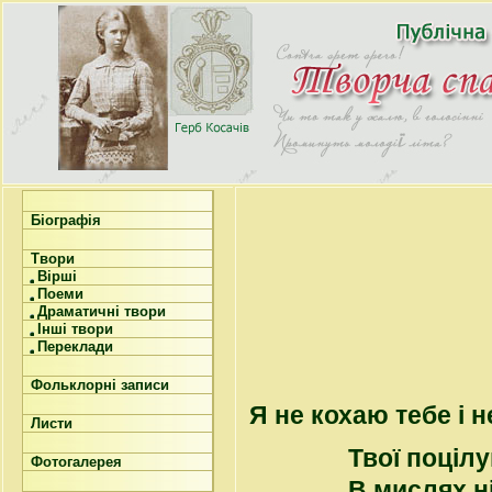
Біографія
Твори
Вірші
Поеми
Драматичні твори
Інші твори
Переклади
Фольклорні записи
Я не кохаю тебе і 
Листи
Твої поцілу
Фотогалерея
В мислях н