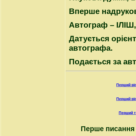
Вперше надрукован
Автограф – ІЛІШ, 
Датується орієнто
автографа.
Подається за ав
Перший ві
Перший ві
Перший т
Перше писання 