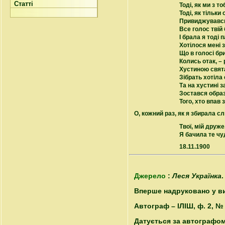
Статті
Тоді, як ми з 
Тоді, як тільки 
Привиджувавсь 
Все голос твій
І брала я тоді 
Хотілося мені з
Що в голосі бр
Колись отак, – 
Хустиною свят
Зібрать хотіла 
Та на хустині з
Зостався образ
Того, хто впав 
О, кожний раз, як я збирала с
Твої, мій друже
Я бачила те ч
18.11.1900
Джерело
:
Леся Українка
.
Вперше надруковано у в
Автограф – ІЛІШ, ф. 2, №
Датується за автографом