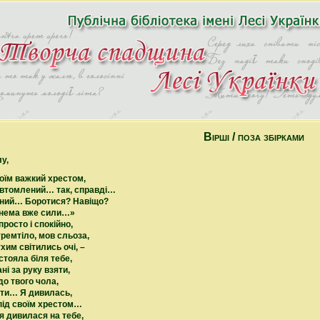
Вірші / поза збірками
у,
оїм важкий хрестом,
 втомлений… так, справді…
ний… Боротися? Навіщо?
 нема вже сили…»
просто і спокійно,
тремтіло, мов сльоза,
хим світились очі, –
тояла біля тебе,
ні за руку взяти,
до твого чола,
сти… Я дивилась,
під своїм хрестом…
 я дивилася на тебе,