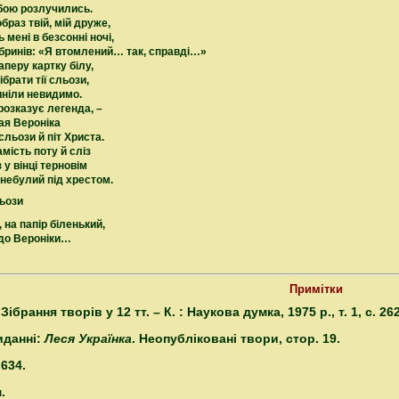
тобою розлучились.
образ твій, мій друже,
мені в безсонні ночі,
 бринів: «Я втомлений… так, справді…»
паперу картку білу,
ібрати тії сльози,
иніли невидимо.
розказує легенда, –
ая Вероніка
сльози й піт Христа.
амість поту й сліз
 у вінці терновім
знебулий під хрестом.
льози
, на папір біленький,
удо Вероніки…
Примітки
 Зібрання творів у 12 тт. – К. : Наукова думка, 1975 р., т. 1, с. 262
иданні:
Леся Українка
. Неопубліковані твори, стор. 19.
 634.
.