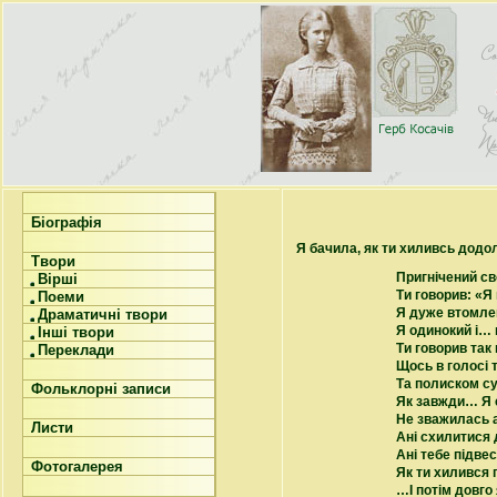
Біографія
Я бачила, як ти хиливсь додол
Твори
Пригнічений св
Вірші
Ти говорив: «Я
Поеми
Я дуже втомле
Драматичні твори
Я одинокий і…
Інші твори
Ти говорив так 
Переклади
Щось в голосі 
Та полиском су
Фольклорні записи
Як завжди… Я с
Не зважилась а
Листи
Ані схилитися 
Ані тебе підве
Фотогалерея
Як ти хилився 
…І потім довго