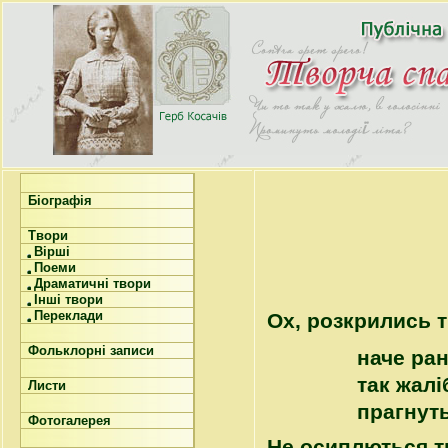
Біографія
Твори
Вірші
Поеми
Драматичні твори
Інші твори
Переклади
Ох, розкрились 
Фольклорні записи
наче ран
так жалі
Листи
прагнут
Фотогалерея
Не осиплються ти