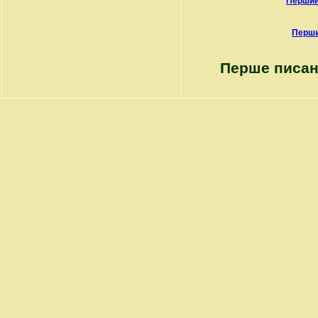
Перший
Перши
Перше писан