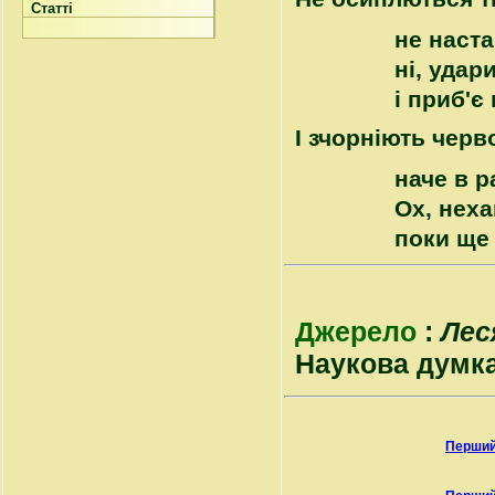
Статті
не наста
ні, удар
і приб'є
І зчорніють черв
наче в 
Ох, неха
поки ще 
Джерело
:
Лес
Наукова думка, 
Перший