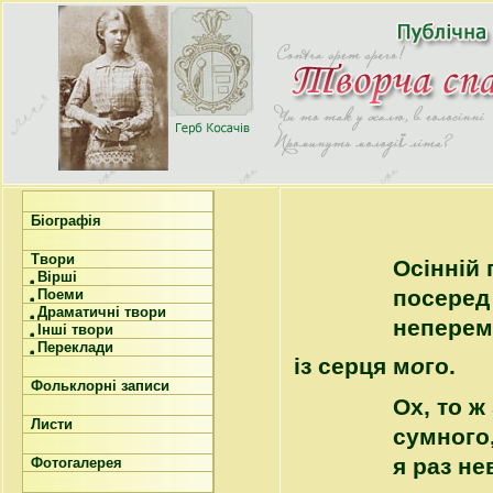
Біографія
Твори
Осінній 
Вірші
посеред 
Поеми
Драматичні твори
неперем
Інші твори
Переклади
із серця м
о
го.
Фольклорні записи
Ох, то ж
Листи
сумного
я раз не
Фотогалерея