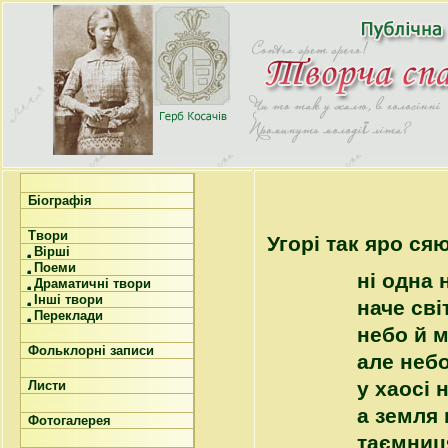
Біографія
Твори
Угорі так яро сяю
Вірші
Поеми
ні одна 
Драматичні твори
Інші твори
наче сві
Переклади
небо й м
Фольклорні записи
але небо
у хаосі 
Листи
а земля 
Фотогалерея
таємниц