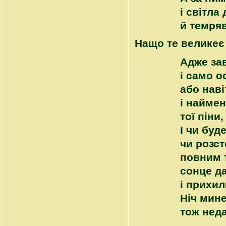
і світла
й темря
Нащо те великеє
Адже зав
і само о
або наві
і найме
тої піни
І чи буд
чи розст
повним 
сонце д
і прихил
Ніч мине
тож нед