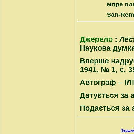
море пл
San-Remo
Джерело
:
Лес
Наукова думка, 
Вперше надрук
1941, № 1, с. 3
Автограф – ІЛІ
Датується за 
Подається за 
Перший