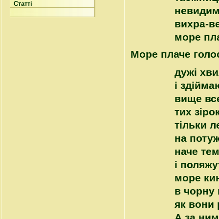
Статті
невидимі
вихра-ве
море пл
Море плаче голо
дужі хви
і здійма
вище все
тих зіро
тільки л
на потуж
наче тем
і поляжу
море кин
в чорну 
як вони
А за ни