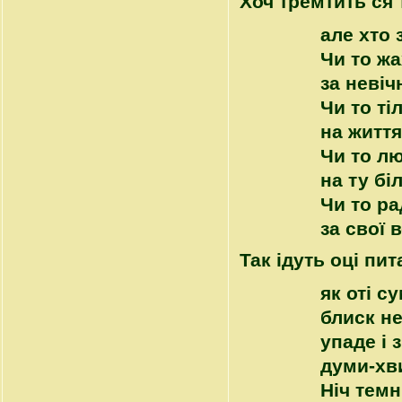
Хоч тремтить ся
але хто 
Чи то жа
за невіч
Чи то ті
на життя
Чи то лю
на ту бі
Чи то ра
за свої 
Так ідуть оці пит
як оті с
блиск н
упаде і 
думи-хв
Ніч темні