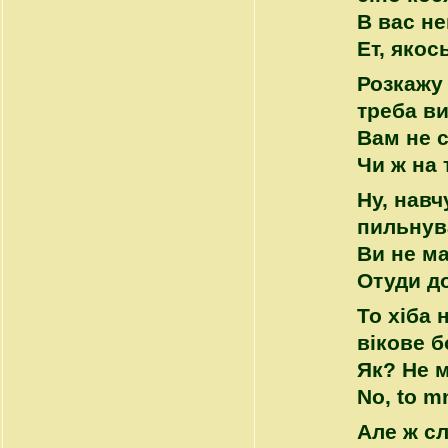
В вас не
Ет, якос
Розкажу 
треба в
Вам не 
Чи ж на 
Ну, навч
пильнув
Ви не ма
Отуди до
То хіба 
вікове 
Як? Не м
No, to mn
Але ж сл