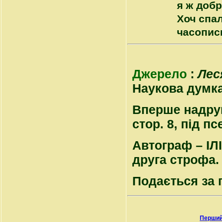
я ж добр
Хоч спал
часопис
Джерело
:
Лес
Наукова думка, 
Вперше надрук
стор. 8, під п
Автограф – ІЛІ
друга строфа.
Подається за
Перший