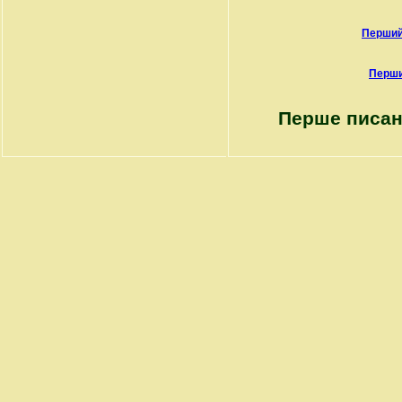
Перший
Перши
Перше писан