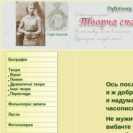
Біографія
Твори
Вірші
Поеми
Ось пос
Драматичні твори
Інші твори
я ж добр
Переклади
я надум
Фольклорні записи
часопис
Листи
Не мужич
Фотогалерея
вибачте 