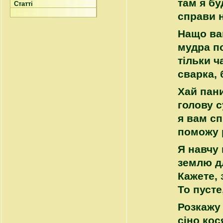
там я б
Статті
справи 
Нащо ва
мудра по
тільки ч
сварка, 
Хай пани
голову 
я вам с
поможу 
Я навчу 
землю д
Кажете, 
То пусте
Розкажу 
сіно ко