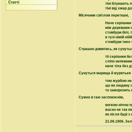
Статті
тіні блукають п
тіні від хмар д
Місячним світлом переткані,
Наче серпанки 
між деревами 
стовбури білі, 
в тузі німій об
стовбури тихо 
Страшно дивитись, як сунуть
тії серпанки бе
сліпо непевни
наче тіла без д
Сунуться марища й журятьея
тою журбою н
що як людину 
то заморозить 
Сумно в гаю заспокоєнім,
вогкою ніччю п
жаско не так п
як після бурі з
21.06.1906. Зе