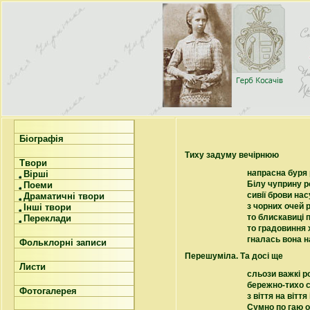
Біографія
Тиху задуму вечірнюю
Твори
н
а
прасна буря 
Вірші
Білу чуприну р
Поеми
сивії брови на
Драматичні твори
з чорних очей
Інші твори
то блискавиці п
Переклади
то градовиння 
гналась вона н
Фольклорні записи
Перешуміла. Та досі ще
Листи
сльози важкі р
бережно-тихо 
Фотогалерея
з віття на віття
Сумно по гаю 