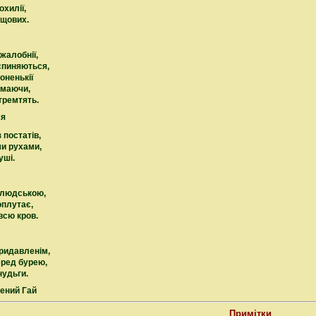
охилії,
ощових.
жалобнії,
спиняються,
тоненькії
іймаючи,
тремтять.
ся
з постатів,
ми рухами,
уші.
елюдською,
оплутає,
всю кров.
ридавленім,
еред бурею,
 нудьги.
лений Гай
Примітки