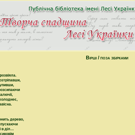
Вірші / поза збірками
розвіяла.
озтріпавши,
супивши,
 розсипаючи
алючії,
холоднеє,
авісна.
онить дерево,
спускаючи
 і в діл…
осиковім