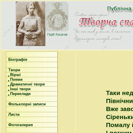
Біографія
Твори
Вірші
Поеми
Драматичні твори
Інші твори
Таки не
Переклади
Північн
Фольклорні записи
Вже зав
Листи
Сіреньки
Помалу 
Фотогалерея