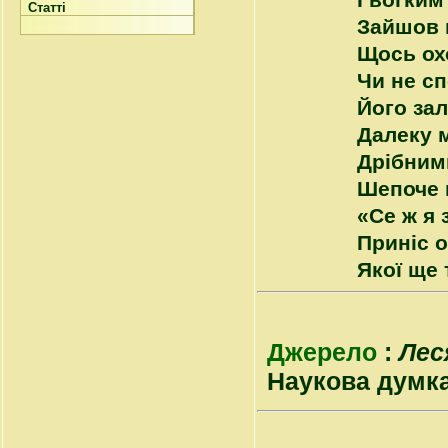
І вогким
Статті
Зайшов 
Щось ох
Чи не с
Його зал
Далеку 
Дрібними
Шепоче в
«Се ж я 
Приніс оц
Якої ще 
Джерело
:
Лес
Наукова думка, 