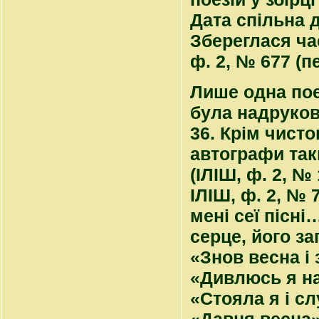
Дата спільна д
Збереглася ча
ф. 2, № 677 (п
Лише одна поез
була надрукова
36. Крім чисто
автографи так
(ІЛІШ, ф. 2, №
ІЛІШ, ф. 2, № 
мені сеї пісні
серце, його за
«Знов весна і 
«Дивлюсь я на 
«Стояла я і сл