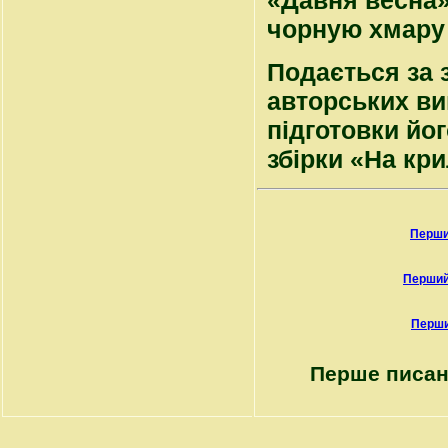
«Давня весна» 
чорную хмару 
Подається за 
авторських ви
підготовки йо
збірки «На кри
Перши
Перший
Перши
Перше писан