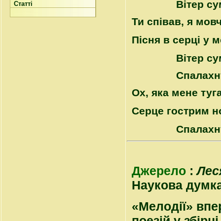
Вітер су
Статті
Ти співав, я мов
Пісня в серці у 
Вітер су
Спалахн
Ох, яка мене туг
Серце гострим н
Спалахн
Джерело
:
Лес
Наукова думка, 
«Мелодії» впе
поезій у збірці