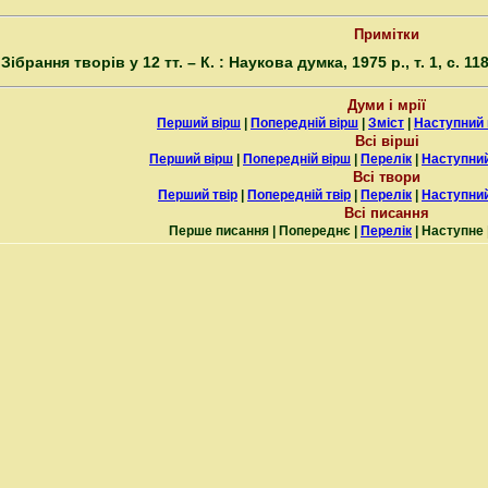
Примітки
 Зібрання творів у 12 тт. – К. : Наукова думка, 1975 р., т. 1, с. 118
Думи і мрії
Перший вірш
|
Попередній вірш
|
Зміст
|
Наступний 
Всі вірші
Перший вірш
|
Попередній вірш
|
Перелік
|
Наступний
Всі твори
Перший твір
|
Попередній твір
|
Перелік
|
Наступний
Всі писання
Перше писання | Попереднє |
Перелік
| Наступне 