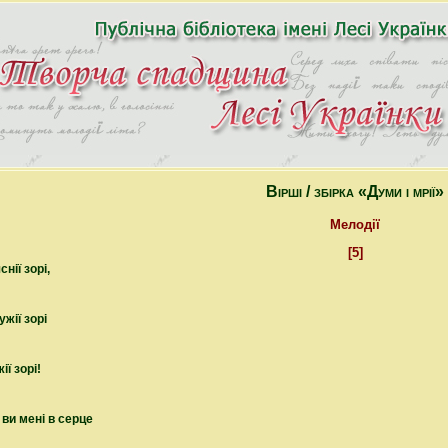
Вірші / збірка «Думи і мрії»
Мелодії
[5]
нії зорі,
жії зорі
ії зорі!
 ви мені в серце