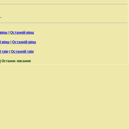
.
вірш
|
Останній вірш
 вірш
|
Останній вірш
 твір
|
Останній твір
| Останнє писання