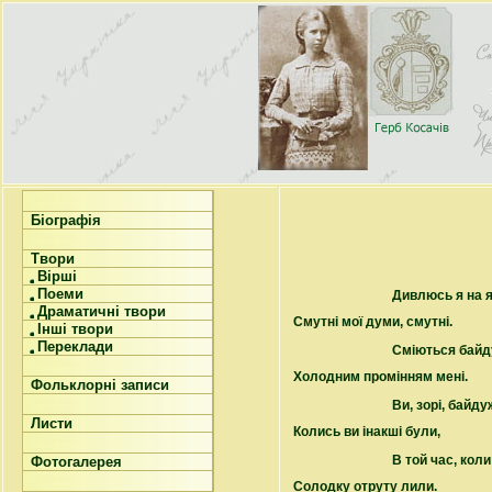
Біографія
Твори
Вірші
Поеми
Дивлюсь я на яс
Драматичні твори
Смутні мої думи, смутні.
Інші твори
Переклади
Сміються байду
Холодним промінням мені.
Фольклорні записи
Ви, зорі, байдуж
Листи
Колись ви інакші були,
В той час, коли
Фотогалерея
Солодку отруту лили.