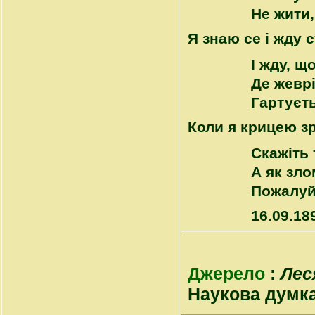
Не жити,
Я знаю се і жду 
І жду, щ
Де жеврі
Гартуєть
Коли я крицею зр
Скажіть
А як зло
Пожалуй
16.09.18
Джерело
:
Лес
Наукова думка, 