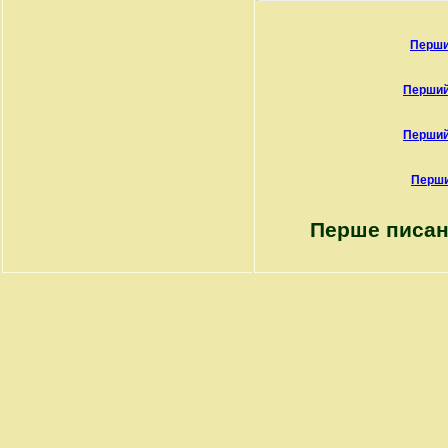
Перши
Перший
Перший
Перши
Перше писан