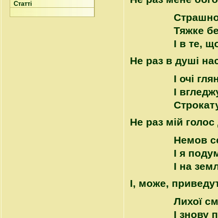
Статті
Страшно
Тяжке бе
І в те, 
Не раз в душі на
І очі гл
І вгледж
Строкат
Не раз мій голос
Немов с
І я поду
І на зем
І, може, приведу
Лихої см
І знову 