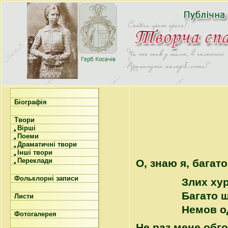
Біографія
Твори
Вірші
Поеми
Драматичні твори
Інші твори
Переклади
О, знаю я, багат
Фольклорні записи
Злих ху
Багато щ
Листи
Немов о
Фотогалерея
Не раз мене обго