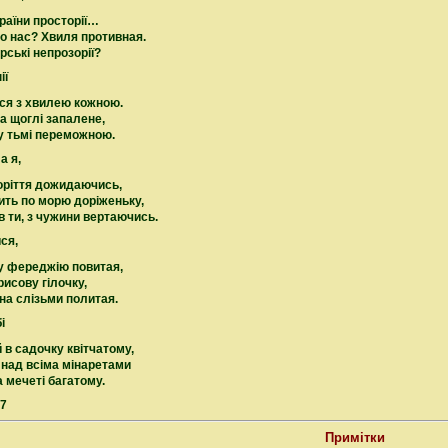
раїни просторії…
о нас? Хвиля противная.
рські непрозорії?
ії
ся з хвилею кожною.
на щоглі запалене,
у тьмі переможною.
а я,
оріття дожидаючись,
тить по морю доріженьку,
 ти, з чужини вертаючись.
ся,
у фереджію повитая,
рисову гілочку,
на слізьми политая.
і
й в садочку квітчатому,
 над всіма мінаретами
а мечеті багатому.
97
Примітки