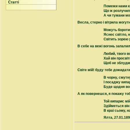
Статті
Помежи нами к
Що ж розлучил
А чи тумани мо
Весла, стерно і вітрила могутн
Можуть бороти
Яснеє світло, 
Світить зорею 
В себе на вежі вогонь запалил
Любий, твого в
Хай він просві
Щоб не зблудив
Світе мій! буду тебе дожидати
В чорну, смутн
І посаджу кипа
Буде щодня во
А як повернешся, я покажу тоб
Той кипарис мі
Здійметься він
В краї сьому, н
Ялта, 27.01.18