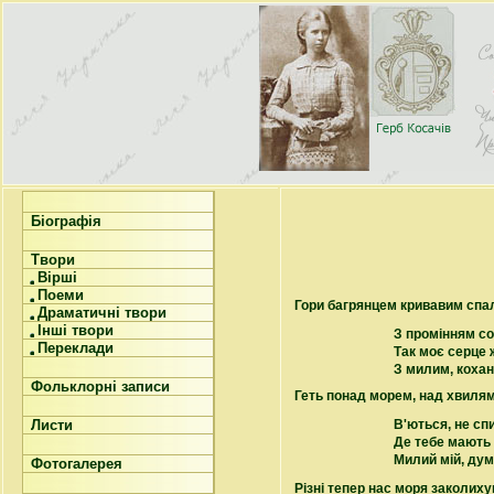
Біографія
Твори
Вірші
Поеми
Гори багрянцем кривавим спа
Драматичні твори
Інші твори
З промінням с
Переклади
Так моє серце 
З милим, коха
Фольклорні записи
Геть понад морем, над хвиля
Листи
В'ються, не спи
Де тебе мають 
Милий мій, дум
Фотогалерея
Різні тепер нас моря заколиху