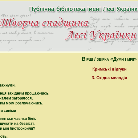
Вірші / збірка «Думи і мрії»
Кримські відгуки
3. Східна мелодія
лахнули,
онця західним прощаючись,
жалем загорілося,
ним моїм розлучаючись.
ми синіми
няться чаєчки білії.
шукати на безвісті,
и мої бистрокрилії?
ють,