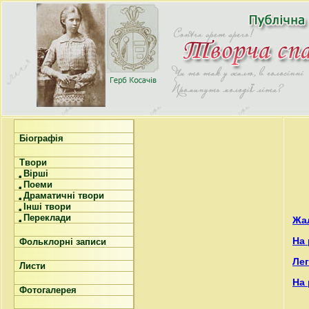
Біографія
Твори
Вірші
Поеми
Драматичні твори
Інші твори
Переклади
Жа
На
Фольклорні записи
Ле
Листи
На
Фотогалерея