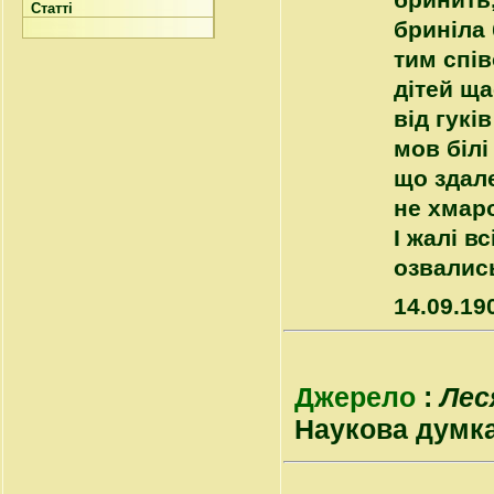
бринить,
Статті
бриніла 
тим спів
дітей ща
від гукі
мов білі
що здале
не хмар
І жалі в
озвалис
14.09.19
Джерело
:
Лес
Наукова думка, 