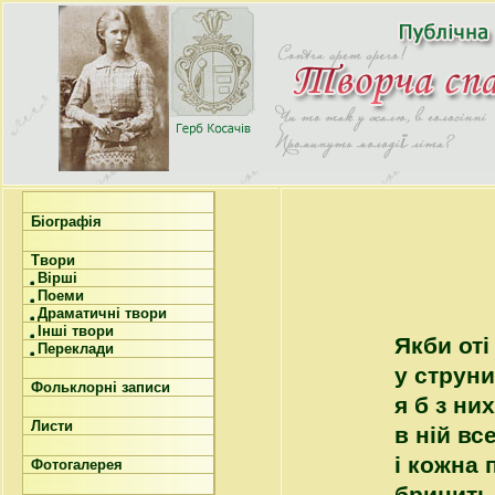
Біографія
Твори
Вірші
Поеми
Драматичні твори
Інші твори
Якби оті
Переклади
у струн
Фольклорні записи
я б з ни
Листи
в ній вс
і кожна 
Фотогалерея