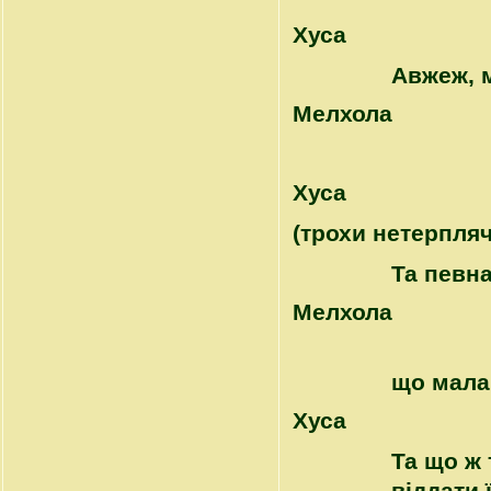
Хуса
Авжеж, 
Mелхола
Хуса
(трохи нетерпляч
Та певна
Mелхола
що мала 
Хуса
Та що ж 