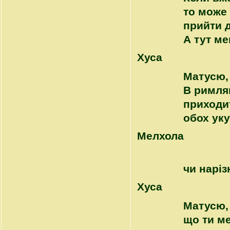
то може
прийти д
А тут ме
Хуса
Матусю, 
В римля
приходит
обох уку
Mелхола
чи наріз
Хуса
Матусю, 
що ти м