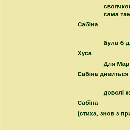
своячко
сама там
Сабіна
було б д
Хуса
Для Мар
Сабіна дивиться 
доволі ж
Сабіна
(стиха, знов з п