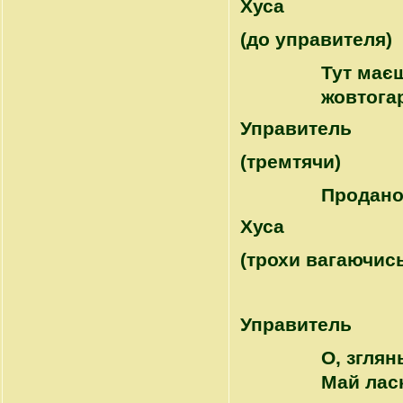
Хуса
(до управителя)
Тут має
жовтогар
Управитель
(тремтячи)
Продан
Хуса
(трохи вагаючись
Управитель
О, зглян
Май ласк