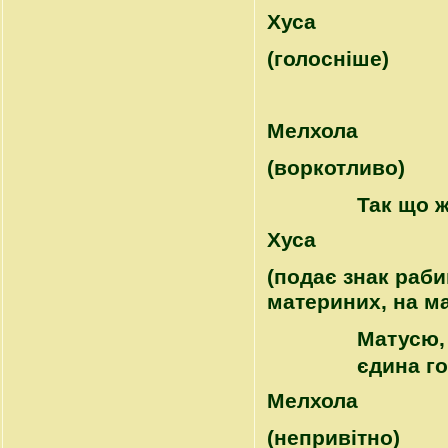
Хуса
(голосніше)
Mелхола
(воркотливо)
Так що 
Хуса
(подає знак раби
материних, на ма
Матусю, 
єдина г
Mелхола
(непривітно)