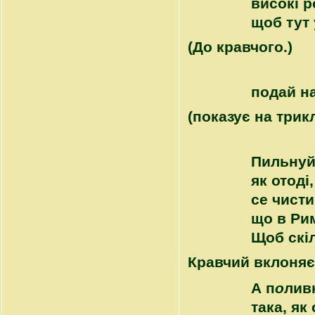
високі р
щоб тут 
(До кравчого.)
подай н
(показує на трик
Пильнуй,
як отоді
се чисти
що в Рим
Щоб скі
Кравчий вклоняє
А п
о
лив
така, як