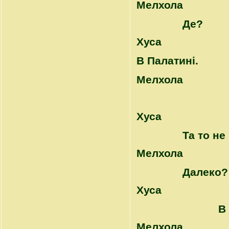
Mелхола
Де?
Хуса
В Палатині.
Mелхола
Хуса
Та то не
Mелхола
Далеко?
Хуса
В
Mелхола