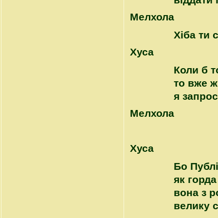
віддати 
Mелхола
Хіба ти 
Хуса
Коли б т
то вже ж
я запрос
Mелхола
Хуса
Бо Публі
як горда
вона з р
велику с