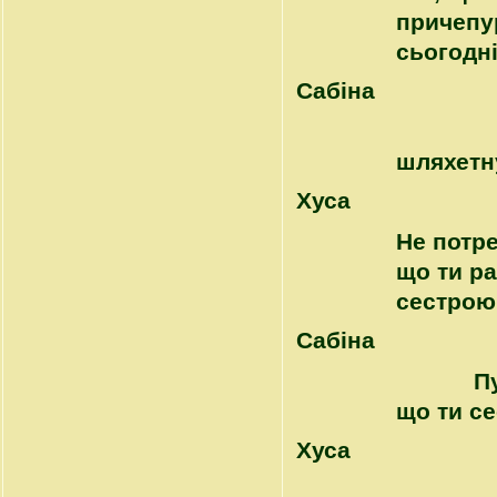
причепу
сьогодні
Сабіна
шляхетн
Хуса
Не потре
що ти ра
сестрою
Сабіна
П
що ти с
Хуса