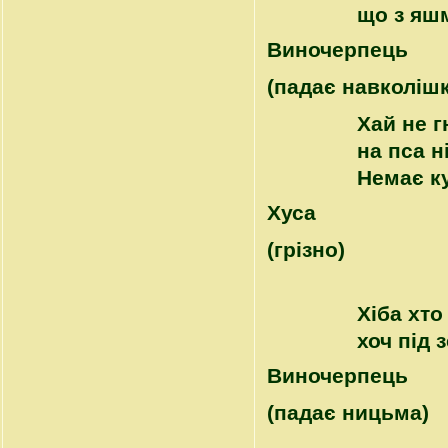
що з яшм
Виночерпець
(падає навколішк
Хай не 
на пса н
Немає к
Хуса
(грізно)
Хіба хто
хоч під 
Виночерпець
(падає ницьма)