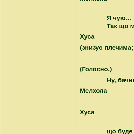
Я чую… Н
Так що м
Хуса
(знизує плечима
(Голосно.)
Ну, бач
Mелхола
Хуса
що буде