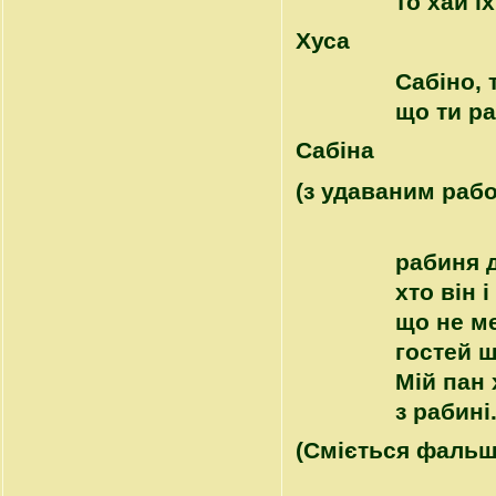
то хай ї
Хуса
Сабіно, 
що ти р
Сабіна
(з удаваним раб
рабиня д
хто він 
що не ме
гостей ш
Мій пан 
з рабині
(Сміється фальш