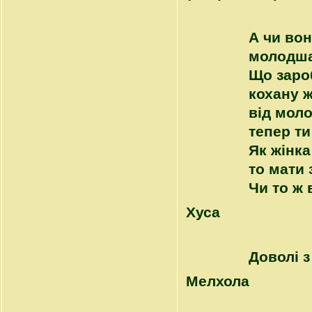
А чи вон
молодша
Що зароб
кохану ж
від моло
тепер ти
Як жінка
то мати
Чи то ж
Хуса
Доволі з
Mелхола