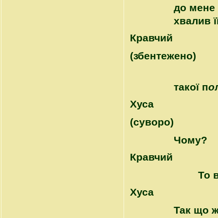
до мене 
хвалив ї
Кравчий
(збентежено)
такої п
о
Хуса
(суворо)
Чому?
Кравчий
То 
Хуса
Так що ж