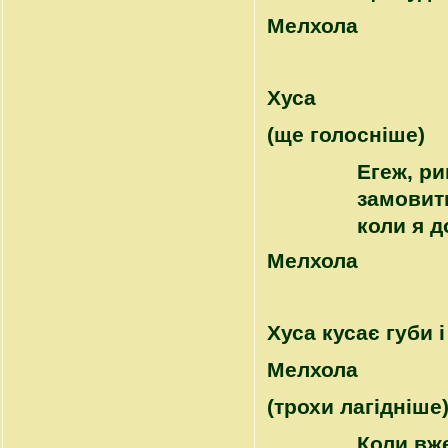
Mелхола
Хуса
(ще голосніше)
Егеж, ри
замовит
коли я д
Mелхола
Хуса кусає губи 
Mелхола
(трохи лагідніше
Коли вже