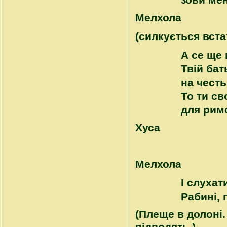
зови мен
Mелхола
(силкується вста
А се ще 
Твій бат
на честь
То ти св
для рим
Хуса
Mелхола
І слухати
Рабині, 
(Плеще в долоні. 