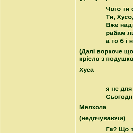
Чого ти
Ти, Хусо
Вже надт
рабам л
а то б і
(Далі воркоче що
крісло з подушко
Хуса
я не для
Сьогодні
Mелхола
(недочуваючи)
Га? Що 