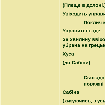
(Плеще в долоні.
Увіходить управ
Поклич м
Управитель іде.
За хвилину ввіхо
убрана на грецьк
Хуса
(до Сабіни)
Сьогодні
поважні
Сабіна
(хизуючись, з ус