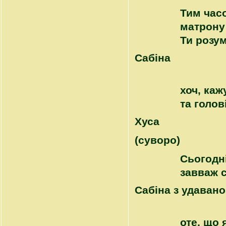
Тим час
матрону 
Ти розу
Сабіна
хоч, каж
та голов
Хуса
(суворо)
Сьогодні
завваж с
Сабіна з удаван
оте, що 