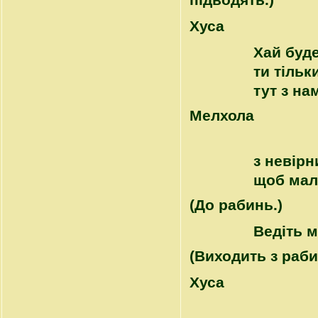
підводять.)
Хуса
Хай буде
ти тільк
тут з на
Mелхола
з невірн
щоб мал
(До рабинь.)
Ведіть м
(Виходить з раби
Хуса