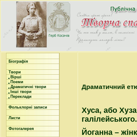
Біографія
Твори
Вірші
Поеми
Драматичний ет
Драматичні твори
Інші твори
Переклади
Фольклорні записи
Хуса, або Хуз
галілейського.
Листи
Фотогалерея
Йоганна – жінк