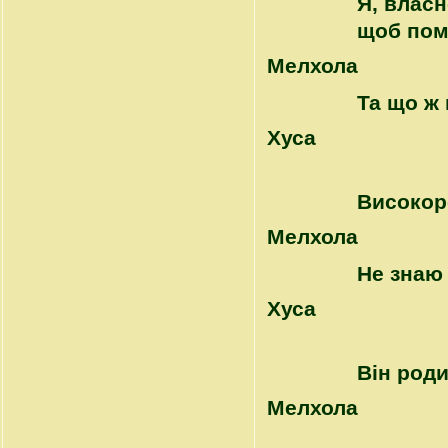
Я, власн
щоб помо
Mелхола
Та що ж 
Хуса
Високор
Mелхола
Не знаю 
Хуса
Він род
Mелхола