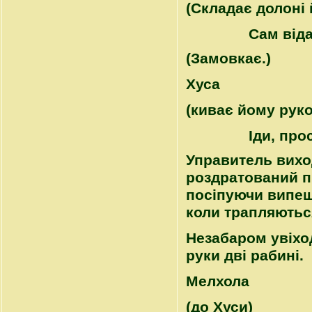
(Складає долоні 
Сам від
(Замовкає.)
Хуса
(киває йому рук
Іди, про
Управитель вихо
роздратований п
посіпуючи випещ
коли трапляютьс
Незабаром увіход
руки дві рабині.
Mелхола
(до Хуси)