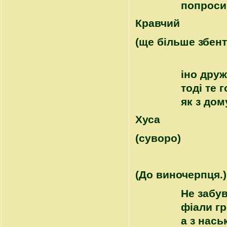
попроси
Кравчий
(ще більше збен
іно дру
тоді те 
як з до
Хуса
(суворо)
(До виночерпця.)
Не забу
фіали гр
а з нась