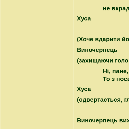
не вкра
Хуса
(Хоче вдарити йо
Виночерпець
(захищаючи голо
Ні, пане
То з пос
Хуса
(одвертається, г
Виночерпець вих