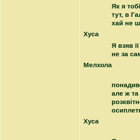
Як я тоб
тут, в Га
хай не ш
Хуса
Я взяв ї
не за сам
Mелхола
понадив
але ж та
розквітн
осипле
Хуса