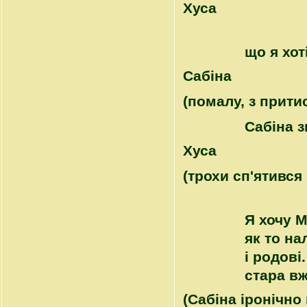
Хуса
що я хот
Сабіна
(помалу, з прити
Сабіна з
Хуса
(трохи сп'ятився в
Я хочу М
як то на
і родові
стара вж
(Сабіна іронічно