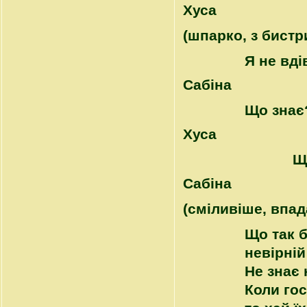
Хуса
(шпарко, з бистр
Я не вді
Сабіна
Що знає
Хуса
Щ
Сабіна
(сміливіше, впад
Що так
невірній
Не знає 
Коли гос