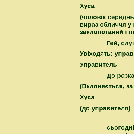
Хуса
(чоловік середнь
вираз обличчя у 
заклопотаний і п
Гей, слу
Увіходять: управ
Управитель
До р
о
зка
(Вклоняється, з
Хуса
(до управителя)
сьогодні