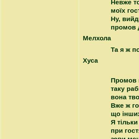
Невже то
моїх гос
Ну, вийд
промов 
Mелхола
Та я ж п
Хуса
Промов 
таку ра
вона тво
Вже ж го
що інших
Я тільки
при гост