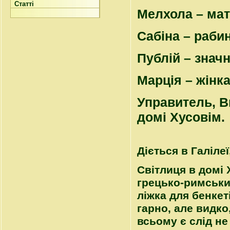
Статті
Мелхола – мат
Сабіна – рабин
Публій – знач
Mapція – жінка
Управитель, В
домі Хусовім.
Діється в Галілеї
Світлиця в домі 
грецько-римськи
ліжка для бенкет
гарно, але видко
всьому є слід не