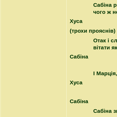
Сабіна р
чого ж н
Хуса
(трохи прояснів)
Отак і с
вітати я
Сабіна
І Марція
Хуса
Сабіна
Сабіна з