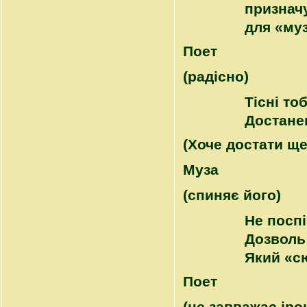
признач
для «му
Поет
(радісно)
Тісні то
Достанем
(Хоче достати ще
Муза
(спиняє його)
Не поспі
Дозволь 
Який «с
Поет