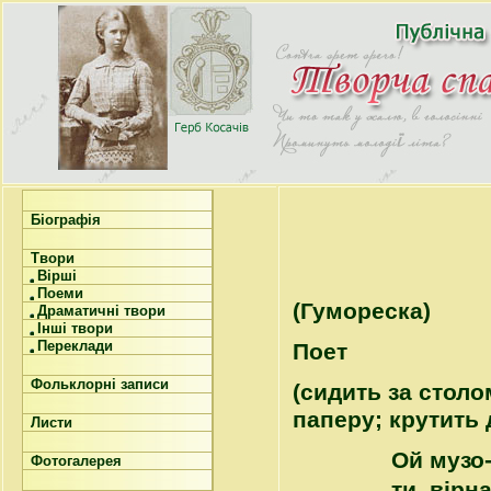
Біографія
Твори
Вірші
Поеми
(Гумореска)
Драматичні твори
Інші твори
Переклади
Поет
Фольклорні записи
(сидить за столо
паперу; крутить 
Листи
Ой музо
Фотогалерея
ти, вірн