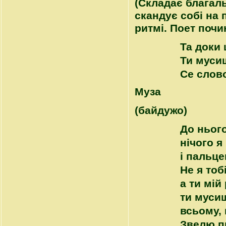
(Складає благаль
скандує собі на 
ритмі. Поет почи
Та доки 
Ти муси
Се слов
Муза
(байдужо)
До нього
нічого я
і пальце
Не я тоб
а ти мій
ти муси
всьому, 
Звелю п