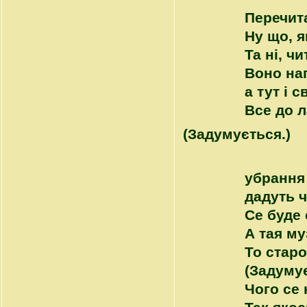
Перечит
Ну що, я
Та ні, ч
Воно нап
а тут і 
Все до 
(Задумується.)
убрання 
дадуть 
Се буде 
А тая му
То стар
(Задуму
Чого се 