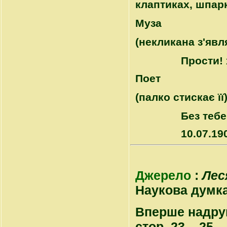
клаптиках, шпарк
Муза
(некликана з'явл
Прости! 
Поет
(палко стискає її
Без тебе
10.07.19
Джерело
:
Лес
Наукова думка, 
Вперше надрук
стор. 23 – 25.