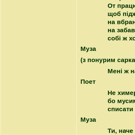
От прац
щоб під
на вбра
на забав
собі ж х
Муза
(з понурим сарк
Мені ж н
Поет
Не химер
бо муси
списати 
Муза
Ти, наче