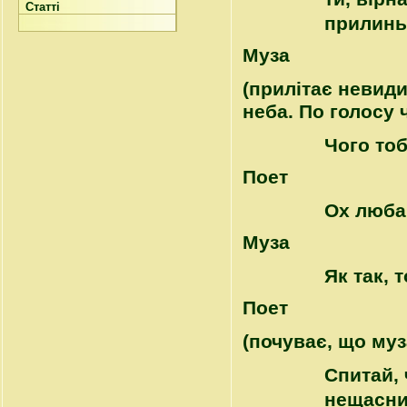
Статті
прилинь 
Муза
(прилітає невиди
неба. По голосу 
Чого тоб
Поет
Ох люба
Муза
Як так, 
Поет
(почуває, що муз
Спитай, 
нещасни