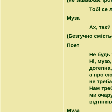
(не завважає іро
Тобі се 
Муза
Ах, так?
(Безгучно смієть
Поет
Не будь 
Ні, музо
дотепна
а про с
не треба
Нам тре
ми очар
відтінків
Муза