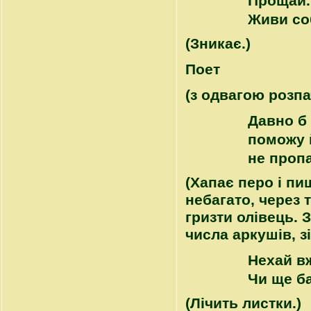
Прощай. 
Живи соб
(Зникає.)
Поет
(з одвагою розпа
Давно б 
поможу й
не пропа
(Хапає перо і пи
небагато, через 
гризти олівець. 
числа аркушів, з
Нехай в
Чи ще б
(Лічить листки.)