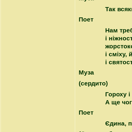
Так всяк
Поет
Нам треб
і ніжност
жорстоко
і сміху, й
і святос
Муза
(сердито)
Гороху і
А ще чо
Поет
Єдина, 