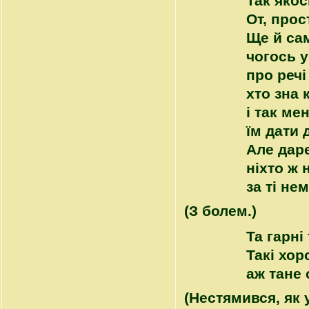
Так яко
От, прос
Ще й сам
чогось 
про речі 
хто зна к
і так ме
їм дати 
Але даре
ніхто ж 
за ті нем
(З болем.)
Та гарні 
Такі хор
аж тане 
(Нестямився, як 