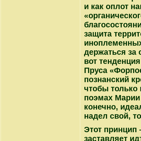
и как оплот н
«органическог
благосостояни
защита террит
иноплеменных
держаться за 
вот тенденция
Пруса «Форпос
познанский к
чтобы только 
поэмах Марии 
конечно, идеа
надел свой, т
Этот принцип 
заставляет ид