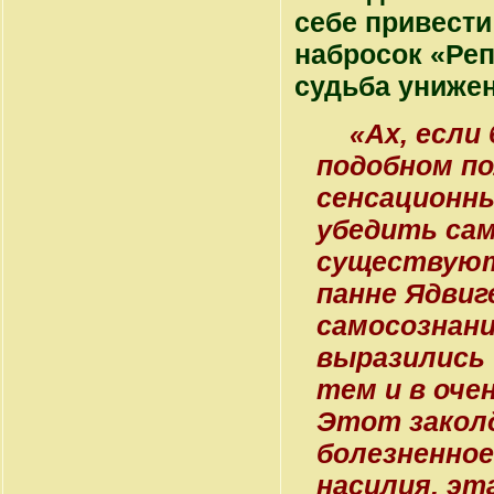
себе привести
набросок «Реп
судьба унижен
«Ах, если
подобном по
сенсационн
убедить са
существуют 
панне Ядвиг
самосознан
выразились 
тем и в оче
Этот заколд
болезненное
насилия, эт