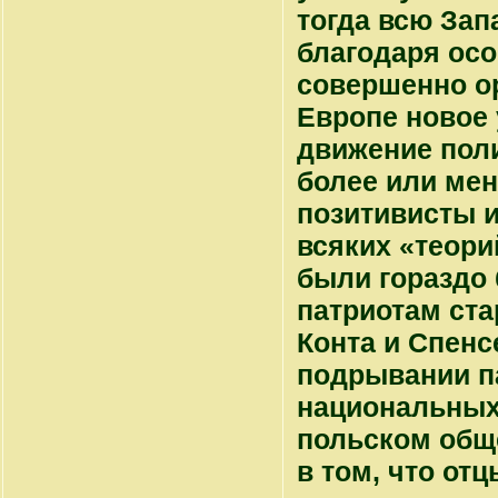
тогда всю Зап
благодаря ос
совершенно ор
Европе новое
движение поли
более или ме
позитивисты 
всяких «теори
были гораздо 
патриотам ста
Конта и Спен
подрывании па
национальных 
польском общ
в том, что от