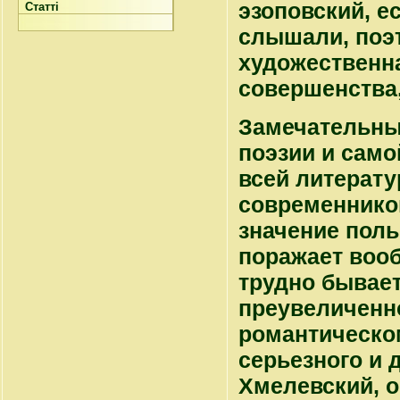
эзоповский, е
Статті
слышали, поэ
художественна
совершенства,
Замечательны
поэзии и само
всей литерату
современнико
значение пол
поражает вооб
трудно бывае
преувеличенно
романтическом
серьезного и 
Хмелевский, о