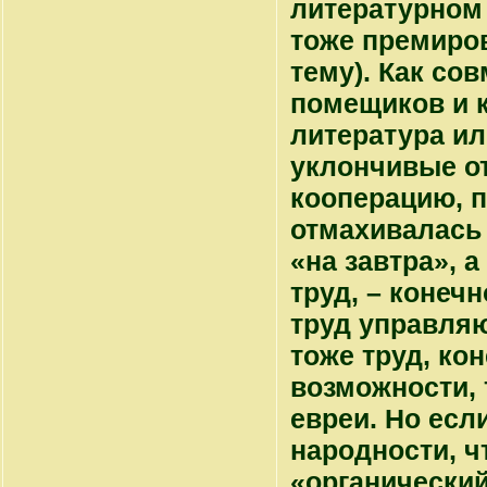
литературном 
тоже премиров
тему). Как со
помещиков и к
литература ил
уклончивые от
кооперацию, п
отмахивалась 
«на завтра», 
труд, – конечн
труд управля
тоже труд, ко
возможности, 
евреи. Но есл
народности, ч
«органический