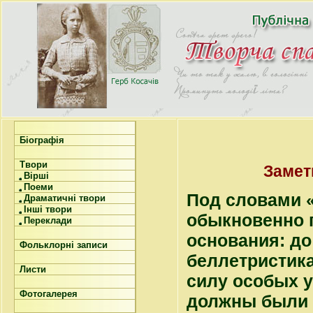
Біографія
Твори
Замет
Вірші
Поеми
Под словами 
Драматичні твори
Інші твори
обыкновенно п
Переклади
основания: до
Фольклорні записи
беллетристика
Листи
силу особых у
Фотогалерея
должны были с