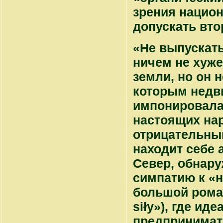
зрения национ
допускать вт
«Не выпускать
ничем не хуже
земли, но он 
которым недв
импонировала
настоящих на
отрицательным
находит себе 
Север, обнар
симпатию к «н
большой рома
siły»), где ид
предпринимат