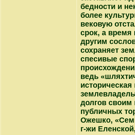
бедности и не
более культур
вековую отста
срок, а время 
другим сосло
сохраняет зем
спесивые спор
происхождения
ведь «шляхтич
историческая 
землевладельч
долгов своим 
публичных тор
Ожешко, «Семь
г-жи Еленской