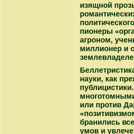
изящной проз
романтических
политического
пионеры «орга
агроном, учен
миллионер и 
землевладеле
Беллетристика
науки, как пр
публицистики
многотомными
или против Да
«позитивизмом
бранились все
умов и увлеч