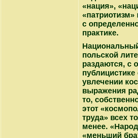
«нация», «нац
«патриотизм»
с определенног
практике.
Национальный 
польской лите
раздаются, с 
публицистике
увлечении кос
выражения рад
то, собственн
этот «космоп
труда» всех т
менее. «Народ
«меньший брат»