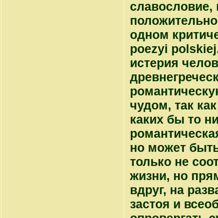
славословие, 
положительно 
одном критич
poezyi polskiej
истерия челов
древнегречес
романтическую
чудом, так ка
каких бы то н
романтическая
но может быть
только не со
жизни, но пря
вдруг, на раз
застоя и всео