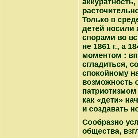
аккуратность,
расточительно
Только в сред
детей носили 
спорами во вс
не 1861 г., а
моментом : в
сгладиться, с
спокойному н
возможность с
патриотизмом 
как «дети» на
и создавать н
Сообразно усл
общества, взг