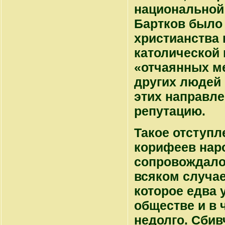
национальной 
Бартков было 
христианства 
католической 
«отчаянных ме
других людей 
этих направл
репутацию.
Такое отступл
корифеев наро
сопровождалос
всяком случае
которое едва 
обществе и в 
недолго. Сбив