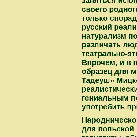
заняться иск
своего родног
только спорад
русский реали
натурализм п
различать люд
театрально-э
Впрочем, и в 
образец для м
Тадеуш» Мицк
реалистическ
гениальным п
употребить пр
Народническо
для польской 