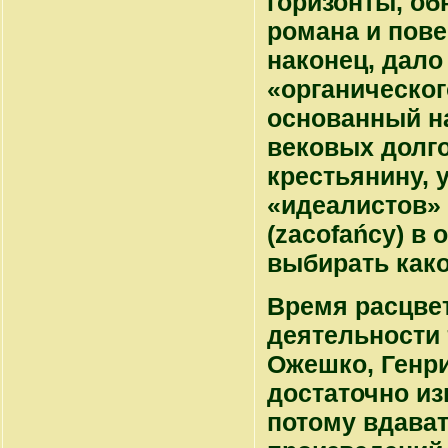
горизонты, об
романа и пове
наконец, дал
«органическог
основанный н
вековых долг
крестьянину, 
«идеалистов» 
(zacofańcy) в
выбирать како
Время расцвет
деятельности 
Ожешко, Генри
достаточно из
потому вдават