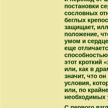
постановки с
сословных отн
беглых крепос
защищает, ил
положение, чт
умом и сердцем
еще отличаетс
способностью
этот кроткий 
или, как в дра
значит, что о
условия, кот
или, по крайн
необходимых 
С первого взг