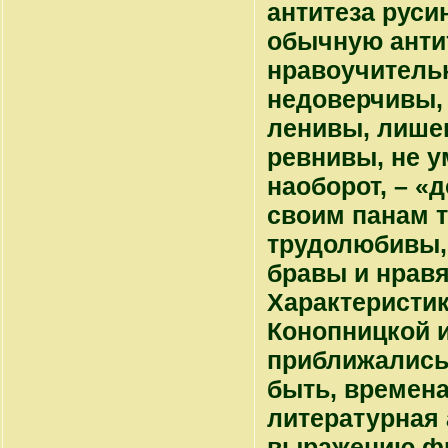
антитеза руси
обычную антит
нравоучительн
недоверчивы, 
ленивы, лише
ревнивы, не 
наоборот, – «
своим панам т
трудолюбивы,
бравы и нравя
Характеристик
Конопницкой и
приближались 
быть, времена
литературная 
выражению фр