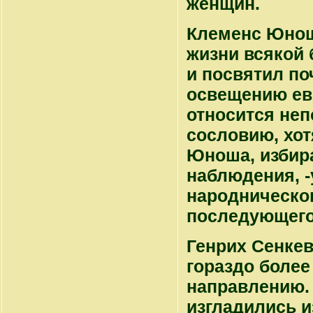
женщин.
Клеменс Юнош
жизни всякой 
и посвятил по
освещению евр
относится не
сословию, хот
Юноша, избир
наблюдения, -
народническог
последующего
Генрих Сенкев
гораздо более
направлению. 
изгладились и