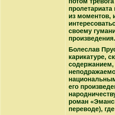
потом тревог
пролетариата 
из моментов, 
интересоватьс
своему гумани
произведения
Болеслав Пру
карикатуре, с
содержанием, 
неподражаемо
национальным
его произведе
народничеству
роман «Эманс
переводе), гд