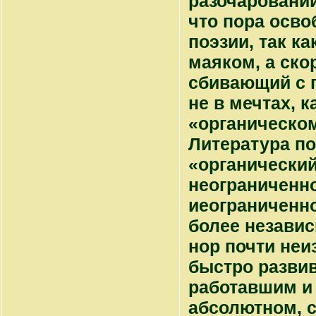
разочаровании
что пора осво
поэзии, так к
маяком, а ско
сбивающий с п
не в мечтах, 
«органическом
Литература по
«органический 
неограниченно
иеограниченно
более независ
нор почти неи
быстро развив
работавшим и д
абсолютном, с