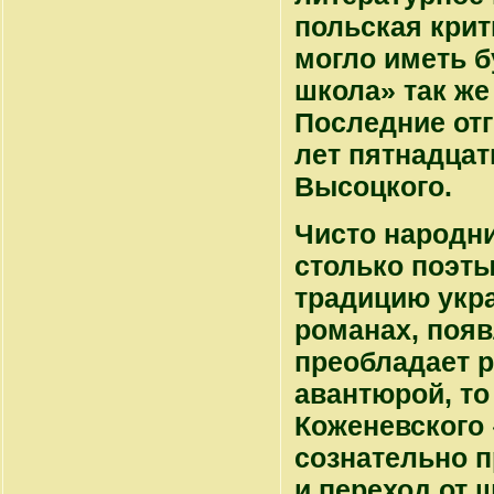
польская крит
могло иметь б
школа» так же
Последние отг
лет пятнадцат
Высоцкого.
Чисто народн
столько поэты
традицию укр
романах, появ
преобладает р
авантюрой, то
Коженевского 
сознательно 
и переход от 