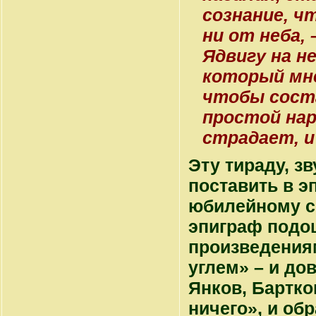
сознание, ч
ни от неба, 
Ядвигу на н
который мне
чтобы сост
простой нар
страдает, и
Эту тираду, з
поставить в э
юбилейному со
эпиграф подош
произведениям
углем» – и до
Янков, Бартко
ничего», и об