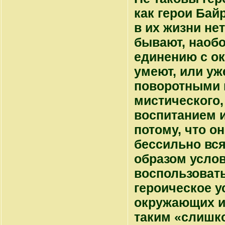
как герои Бай
в их жизни не
бывают, наобо
единению с ок
умеют, или уж
поворотными п
мистического,
воспитанием и 
потому, что о
бессильно вся
образом услов
воспользоват
героическое у
окружающих их
таким «слишк