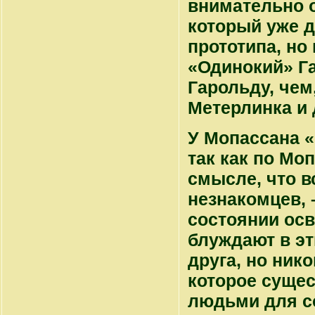
внимательно о
который уже д
прототипа, но
«Одинокий» Га
Гарольду, чем
Метерлинка и 
У Мопассана «
так как по Мо
смысле, что в
незнакомцев, 
состоянии ос
блуждают в эт
друга, но ник
которое сущес
людьми для с