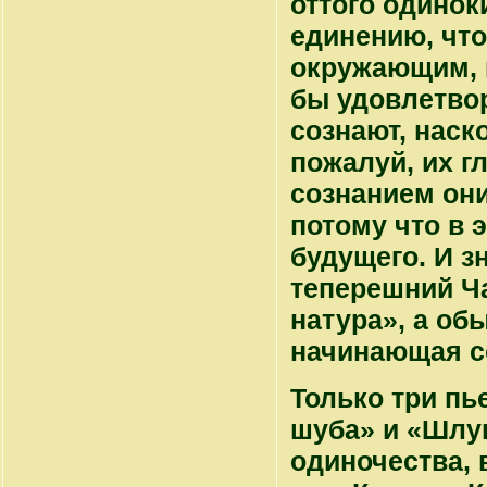
оттого одинок
единению, чт
окружающим, н
бы удовлетвор
сознают, наск
пожалуй, их г
сознанием он
потому что в 
будущего. И з
теперешний Ч
натура», а об
начинающая со
Только три пь
шуба» и «Шлук
одиночества, 