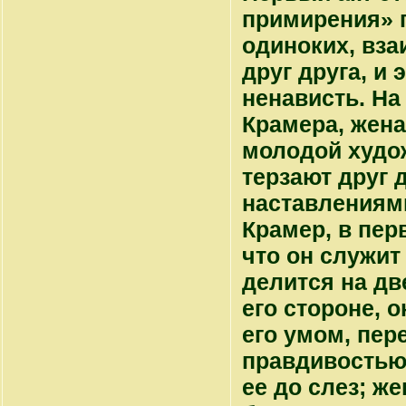
примирения» п
одиноких, вз
друг друга, и
ненависть. На
Крамера, жена
молодой худож
терзают друг 
наставлениями
Крамер, в пер
что он служит
делится на дв
его стороне, 
его умом, пер
правдивостью»
ее до слез; же