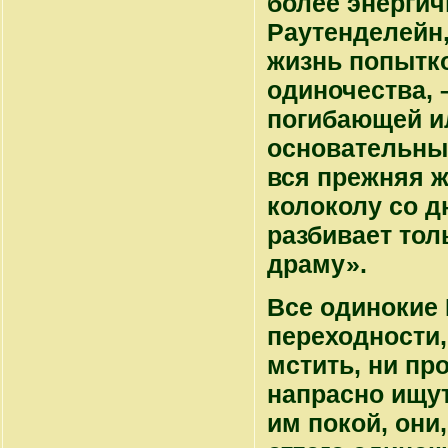
более энерги
Раутенделейн,
жизнь попытк
одиночества, 
погибающей и
основательны
вся прежняя 
колоколу со д
разбивает тол
драму».
Все одинокие
переходности,
мстить, ни пр
напрасно ищут
им покой, они