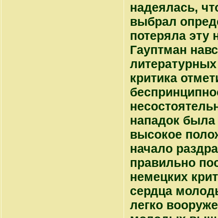
надеялась, чт
выбрал опред
потеряла эту 
Гауптман навс
литературных
критика отмет
беспринципнос
несостоятельно
нападок была 
высокое поло
начало раздр
правильно по
немецких крит
сердца молод
легко вооруже