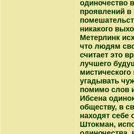
одиночество в
проявлений в 
помешательств
никакого выхо
Метерлинк исх
что людям св
считает это в
лучшего будущ
мистического 
угадывать чужу
помимо слов и
Ибсена одино
обществу, в с
находят себе 
Штокман, исп
одиночества, 