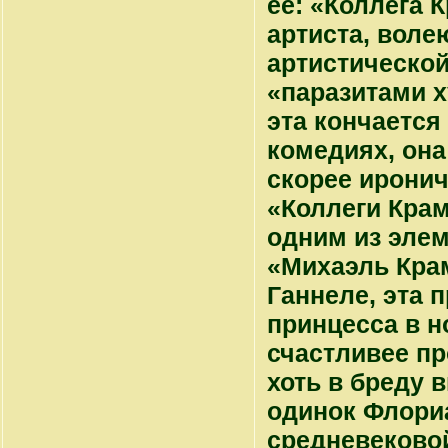
ее: «Коллега 
артиста, воле
артистической
«паразитами х
эта кончается
комедиях, она
скорее иронич
«Коллеги Крам
одним из эле
«Михаэль Крам
Ганнеле, эта 
принцесса в н
счастливее пр
хоть в бреду 
одинок Флориа
средневековой