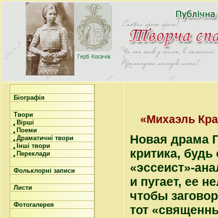
Біографія
Твори
«Михаэль Кра
Вірші
Поеми
Новая драма Г
Драматичні твори
Інші твори
критика, будь
Переклади
«эссеист»-ана
Фольклорні записи
и пугает, ее н
Листи
чтобы заговор
Фотогалерея
тот «священны