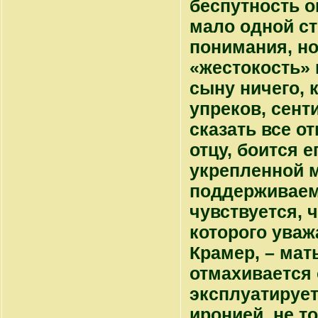
беспутность он
мало одной ст
понимания, но
«жестокость» 
сыну ничего, 
упреков, сент
сказать все о
отцу, боится е
укрепленной 
поддерживаемо
чувствуется, 
которого уваж
Крамер, – мать
отмахивается 
эксплуатирует
иронией, не то