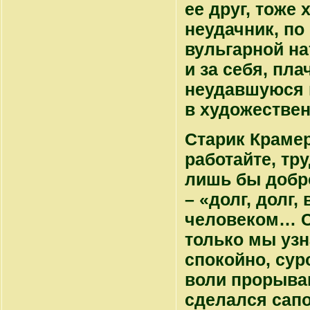
ее друг, тоже
неудачник, п
вульгарной на
и за себя, пл
неудавшуюся 
в художествен
Старик Краме
работайте, тр
лишь бы добро
– «долг, долг,
человеком… 
только мы узн
спокойно, сур
воли прорыва
сделался сапо