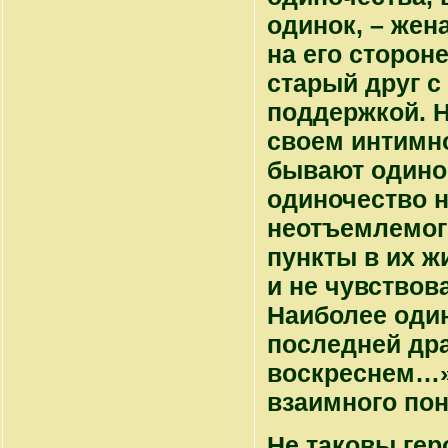
одинок, – жен
на его сторон
старый друг с
поддержкой. Н
своем интимно
бывают одинок
одиночество н
неотъемлемог
пункты в их ж
и не чувствов
Наиболее оди
последней дра
воскреснем…»,
взаимного по
Не таковы гер