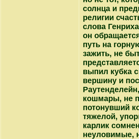
солнца и пред
религии счаст
слова Генриха
он обращается
путь на горну
зажить, не бы
представляетс
выпил кубка с
вершину и пос
Раутенделейн,
кошмары, не 
потонувший ко
тяжелой, упо
карлик сомне
неуловимые, 