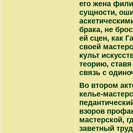
его жена фили
сущности, оши
аскетическими
брака, не брос
ей сцен, как Г
своей мастерс
культ искусств
теорию, ставя
связь с одино
Во втором акт
келье-мастерск
педантический
взоров профан
мастерской, г
заветный труд