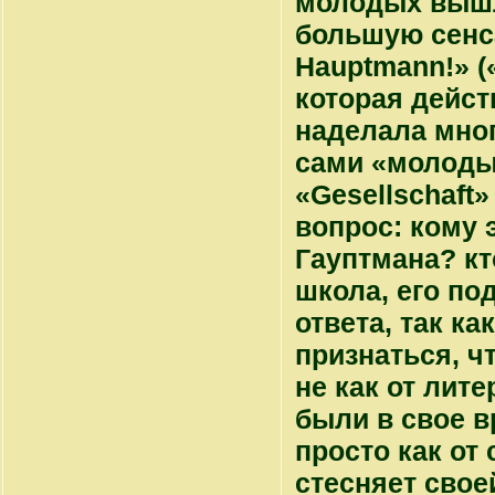
молодых вышл
большую сенс
Hauptmann!» (
которая действ
наделала мног
сами «молоды
«Gesellschaft
вопрос: кому 
Гауптмана? кт
школа, его по
ответа, так к
признаться, ч
не как от лит
были в свое в
просто как от
стесняет свое