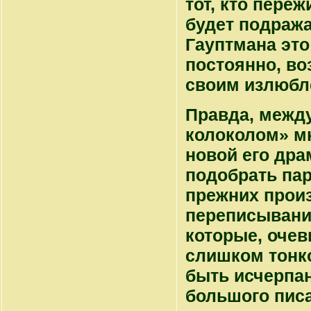
тот, кто переж
будет подража
Гауптмана это
постоянно, во
своим излюбл
Правда, межд
колоколом» мн
новой его дра
подобрать пар
прежних произ
переписывание
которые, очев
слишком тонк
быть исчерпа
большого писа