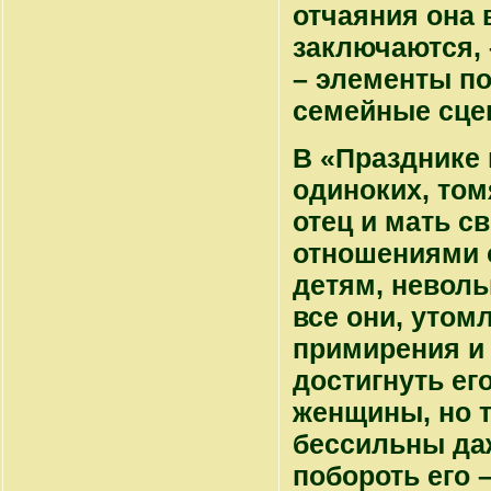
отчаяния она 
заключаются, 
– элементы п
семейные сце
В «Празднике
одиноких, то
отец и мать 
отношениями 
детям, неволь
все они, уто
примирения и
достигнуть ег
женщины, но т
бессильны да
побороть его –