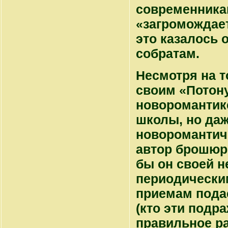
современникам
«загромождает 
это казалось
собратам.
Несмотря на т
своим «Потон
новоромантике
школы, но даж
новоромантиче
автор брошюры
бы он своей 
периодически
приемам пода
(кто эти подр
правильное р