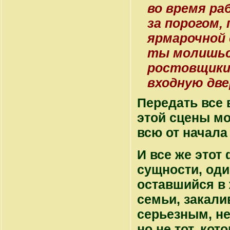
во время ра
за порогом,
ярмарочной 
ты молишься
ростовщики 
входную две
Передать все 
этой сцены м
всю от начала
И все же этот
сущности, оди
оставшийся в 
семьи, закал
серьезным, не
но не тот, ко