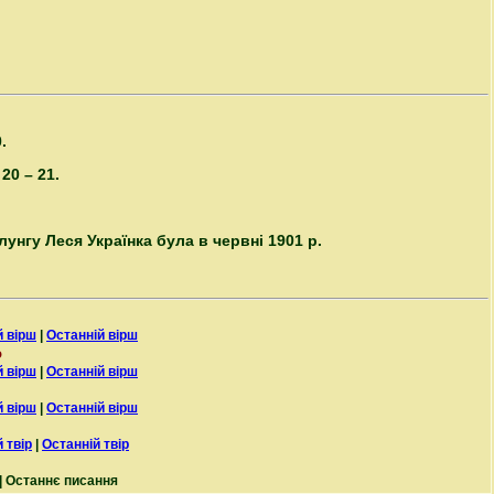
.
20 – 21.
лунгу Леся Українка була в червні 1901 р.
 вірш
|
Останній вірш
о
 вірш
|
Останній вірш
 вірш
|
Останній вірш
 твір
|
Останній твір
| Останнє писання