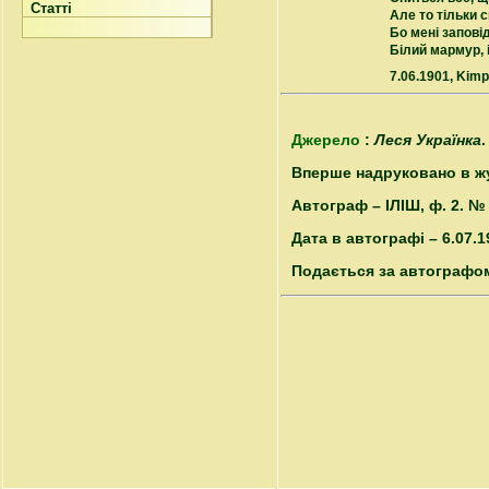
Статті
Але то тільки с
Бо мені запові
Білий мармур, і
7.06.1901, Kimp
Джерело
:
Леся Українка
.
Вперше надруковано в журн
Автограф – ІЛІШ, ф. 2. №
Дата в автографі – 6.07.1
Подається за автографо