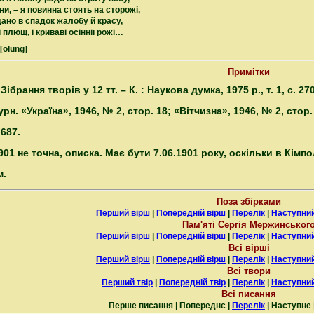
ни, – я повинна стоять на сторожі,
дано в спадок жалобу й красу,
 плющ, і криваві осіннії рожі…
[olung]
Примітки
 Зібрання творів у 12 тт. – К. : Наукова думка, 1975 р., т. 1, с. 270
. «Україна», 1946, № 2, стор. 18; «Вітчизна», 1946, № 2, стор. 
 687.
901 не точна, описка. Має бути 7.06.1901 року, оскільки в Кімпо
м.
Поза збірками
Перший вірш
|
Попередній вірш
|
Перелік
|
Наступний
Пам'яті Сергія Мержинськог
Перший вірш
|
Попередній вірш
|
Перелік
|
Наступний
Всі вірші
Перший вірш
|
Попередній вірш
|
Перелік
|
Наступний
Всі твори
Перший твір
|
Попередній твір
|
Перелік
|
Наступний
Всі писання
Перше писання | Попереднє |
Перелік
| Наступне 