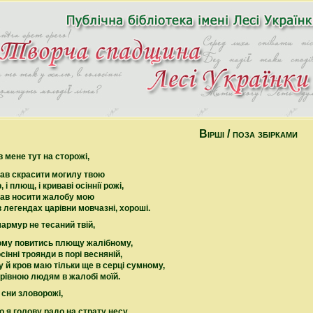
Вірші / поза збірками
в мене тут на сторожі,
дав скрасити могилу твою
 і плющ, і криваві осіннії рожі,
дав носити жалобу мою
в легендах царівни мовчазні, хороші.
армур не тесаний твій,
ому повитись плющу жалібному,
сінні троянди в порі весняній,
у й кров маю тільки ще в серці сумному,
рівною людям в жалобі моїй.
 сни зловорожі,
о я голову радо на страту несу,