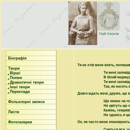
Біографія
Ти не хтів мене взять, полиши
Твори
Ти мені запові
Вірші
В білий мармур,
Поеми
Ти мені запові
Драматичні твори
Так, як носять 
Інші твори
Переклади
Довго ждать мені, друже, ще м
Ще немає на ч
Фольклорні записи
Не цвітуть ще о
Камінь, темряв
Листи
Не здаюсь я ца
Фотогалерея
Ох, як часто мене опановують
Сниться все, щ