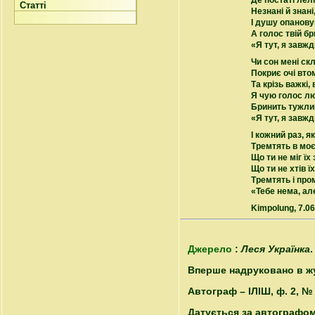
Де постаті лелі
Статті
Незнані й знані
І душу опанов
А голос твій бр
«Я тут, я завжд
Чи сон мені скл
Покриє очі втом
Та крізь важкі,
Я чую голос л
Бринить тужли
«Я тут, я завжд
І кожний раз, як
Тремтять в моєм
Що ти не міг їх
Що ти не хтів ї
Тремтять і про
«Тебе нема, ал
Kimpolung, 7.0
Джерело
:
Леся Українка
.
Вперше надруковано в журн
Автограф – ІЛІШ, ф. 2, №
Датується за автографом