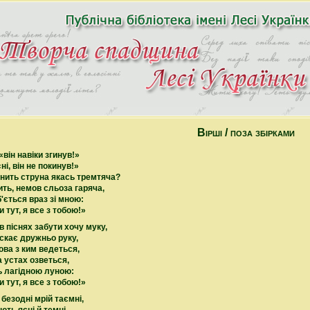
Вірші / поза збірками
«він навіки згинув!»
ні, він не покинув!»
инить струна якась тремтяча?
ть, немов сльоза гаряча,
 б'ється враз зі мною:
и тут, я все з тобою!»
в піснях забути хочу муку,
искає дружньо руку,
ва з ким ведеться,
а устах озветься,
ь лагідною луною:
и тут, я все з тобою!»
безодні мрій таємні,