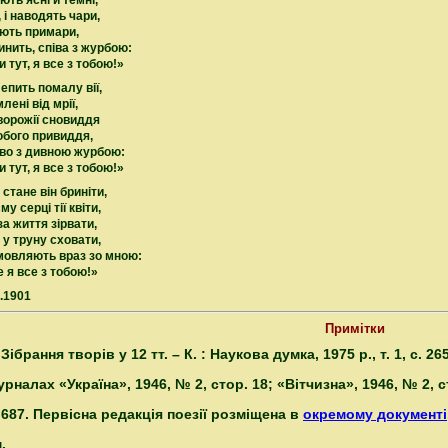
ють ясні й темні,
, і наводять чари,
ують примари,
инить, співа з журбою:
и тут, я все з тобою!»
епить помалу вії,
лені від мрії,
 ворожії сновиддя
юбого привиддя,
во з дивною журбою:
и тут, я все з тобою!»
 стане він бриніти,
у серці тії квіти,
 за життя зірвати,
х у труну сховати,
мовляють враз зо мною:
е я все з тобою!»
6.1901
Примітки
 Зібрання творів у 12 тт. – К. : Наукова думка, 1975 р., т. 1, с. 265
алах «Україна», 1946, № 2, стор. 18; «Вітчизна», 1946, № 2, ст
 687. Первісна редакція поезії розміщена в
окремому документі
.