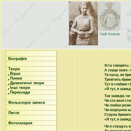
Біографія
Уста говорять: 
Твори
А серце каже: «
Вірші
Ти чуєш, як бр
Поеми
Тремтить-брини
Драматичні твори
Тут в глибині і
Інші твори
«Я тут, я завжд
Переклади
Так завжди, чи 
Чи хто мені ст
Фольклорні записи
Чи любая розмо
Чи поцілунок н
Листи
Струна бринит
«Я тут, я завжд
Фотогалерея
Чи я спущусь в 