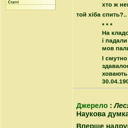
Статті
хто ж не
той хіба спить?..
* * *
На клад
і падали
мов пал
І смутно
здавалос
ховають
30.04.19
Джерело
:
Лес
Наукова думка, 
Вперше надру