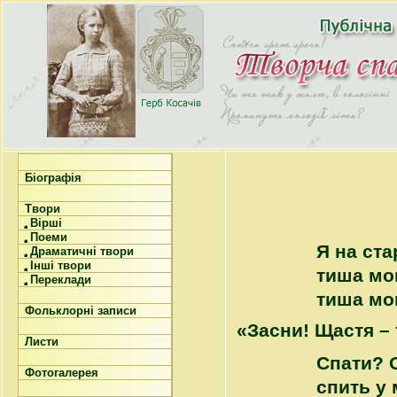
Біографія
Твори
Вірші
Поеми
Я на ста
Драматичні твори
Інші твори
тиша мог
Переклади
тиша мо
Фольклорні записи
«Засни! Щастя – 
Листи
Спати? О
Фотогалерея
спить у