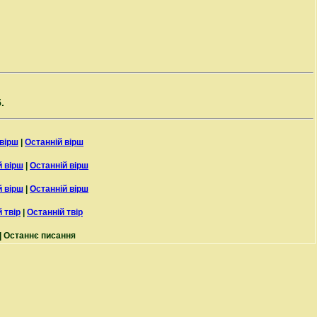
.
вірш
|
Останній вірш
 вірш
|
Останній вірш
 вірш
|
Останній вірш
 твір
|
Останній твір
| Останнє писання