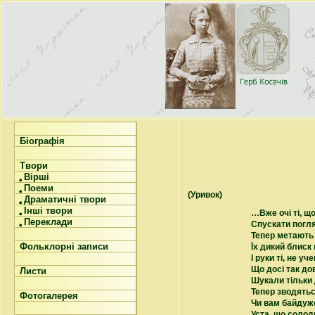
Біографія
Твори
Вірші
Поеми
(Уривок)
Драматичні твори
Інші твори
…Вже очі ті, щ
Переклади
Спускати погля
Тепер метають 
Фольклорні записи
Їх дикий блиск
І руки ті, не уче
Що досі так до
Листи
Шукали тільки 
Тепер зводятьс
Фотогалерея
Чи вам байдуже
Уста, що солод