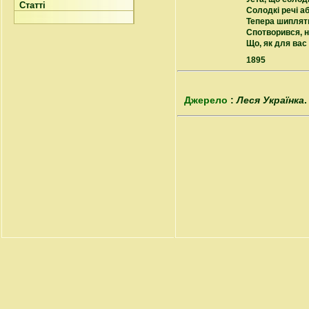
Статті
Солодкі речі аб
Тепера шиплять
Спотворився, н
Що, як для вас 
1895
Джерело
:
Леся Українка
.