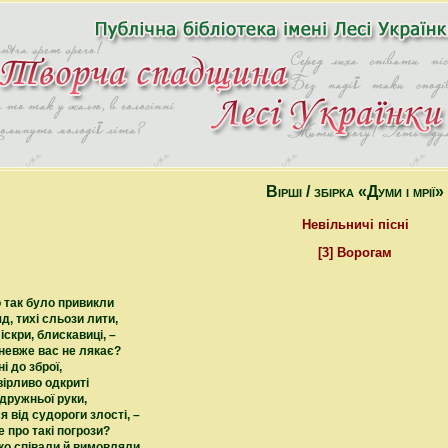
Вірші / збірка «Думи і мрії»
Невільничі пісні
[3] Ворогам
о так було привикли
д, тихі сльози лити,
іскри, блискавиці, –
 невже вас не лякає?
ні до зброї,
вірливо одкриті
дружньої руки,
я від судороги злості, –
 про такі погрози?
ко співали й вимовляли