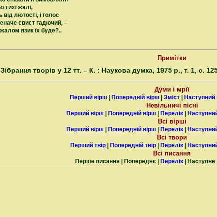
о тихі жалі,
 від лютості, і голос
еначе свист гадючий, –
жалом язик їх буде?..
Примітки
 Зібрання творів у 12 тт. – К. : Наукова думка, 1975 р., т. 1, с. 125
Думи і мрії
Перший вірш
|
Попередній вірш
|
Зміст
|
Наступний 
Невільничі пісні
Перший вірш
|
Попередній вірш
|
Перелік
|
Наступний
Всі вірші
Перший вірш
|
Попередній вірш
|
Перелік
|
Наступний
Всі твори
Перший твір
|
Попередній твір
|
Перелік
|
Наступний
Всі писання
Перше писання | Попереднє |
Перелік
| Наступне 