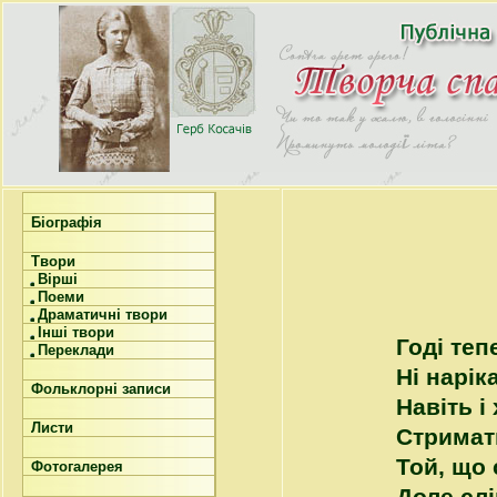
Біографія
Твори
Вірші
Поеми
Драматичні твори
Інші твори
Годі тепе
Переклади
Ні нарік
Фольклорні записи
Навіть і
Листи
Стримат
Той, що 
Фотогалерея