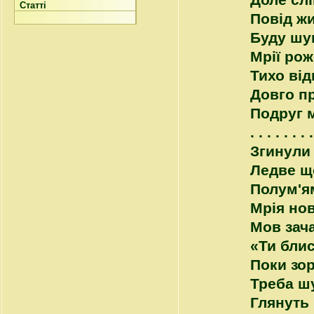
Доле слі
Статті
Повід жи
Буду шук
Мрії рож
Тихо від
Довго п
Подруг м
. . . . . . . .
Згинули 
Ледве що
Полум'ям
Мрія но
Мов зач
«Ти блис
Поки зо
Треба шу
Глянуть 