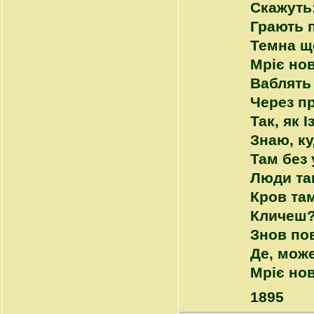
Скажуть:
Грають п
Темна ще
Мріє нов
Ваблять 
Через пр
Так, як 
Знаю, к
Там без
Люди та
Кров там
Кличеш?
Знов по
Де, може
Мріє нов
1895