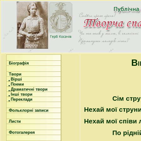
Ві
Біографія
Твори
Вірші
Поеми
Драматичні твори
Інші твори
Сім стру
Переклади
Нехай мої струн
Фольклорні записи
Нехай мої співи 
Листи
По рідні
Фотогалерея