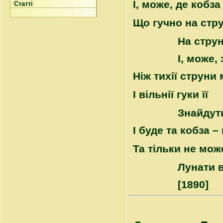
І, може, де кобза
Статті
Що гучно на стру
На струн
І, може,
Ніж тихії струни 
І вільнії гуки її
Знайдуть
І буде та кобза –
Та тільки не мож
Лунати в
[1890]