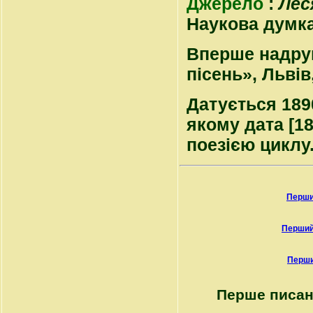
Джерело
:
Лес
Наукова думка, 
Вперше надрук
пісень», Львів,
Датується 189
якому дата [1
поезією циклу
Перши
Перший
Перши
Перше писан