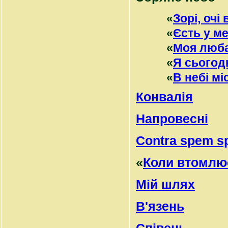
«
Зорі, очі 
«
Єсть у м
«
Моя люба
«
Я сьогодн
«
В небі м
Конвалія
Напровесні
Contra spem s
«
Коли втомлю
Мій шлях
В'язень