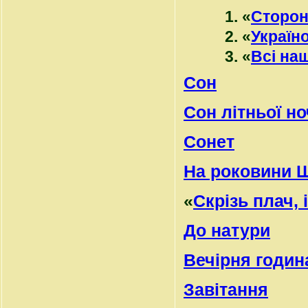
1. «
Сторон
2. «
Україн
3. «
Всі на
Сон
Сон літньої но
Сонет
На роковини 
«
Скрізь плач, 
До натури
Вечірня годин
Завітання