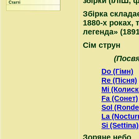
збірки (ІЛІШ, ф
Статті
Збірка склада
1880-х роках, 
легенда» (1891
Сім струн
(Посв
Do (Гімн)
Re (Пісня)
Mi (Колиск
Fa (Сонет)
Sol (Ronde
La (Noctur
Si (Settina)
Зоряне небо