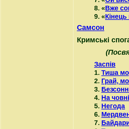
8. «
Вже со
9. «
Кінець
Самсон
Кримські спог
(Посв
Заспів
1.
Тиша мо
2.
Грай, мо
3.
Безсонн
4.
На човн
5.
Негода
6.
Мердве
7.
Байдар