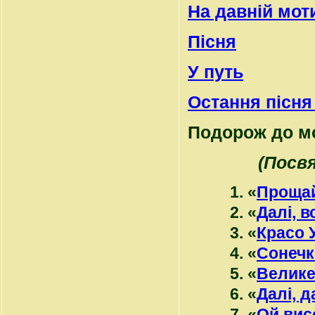
На давній мот
Пісня
У путь
Остання пісня
Подорож до м
(Посвя
1. «
Прощай
2. «
Далі, в
3. «
Красо 
4. «
Сонечк
5. «
Велике
6. «
Далі, д
7. «
Ой вис