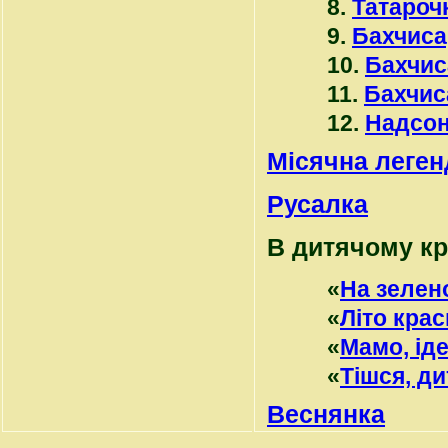
8.
Татароч
9.
Бахчиса
10.
Бахчис
11.
Бахчис
12.
Надсон
Місячна леген
Русалка
В дитячому кр
«
На зелен
«
Літо кра
«
Мамо, ід
«
Тішся, д
Веснянка