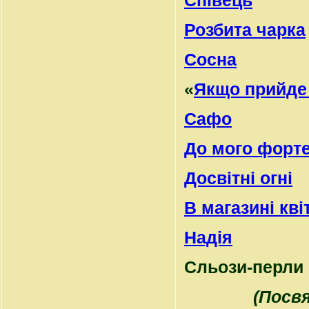
Співець
Розбита чарка
Сосна
«
Якщо прийде
Сафо
До мого форте
Досвітні огні
В магазині кві
Надія
Сльози-перли
(Посвя