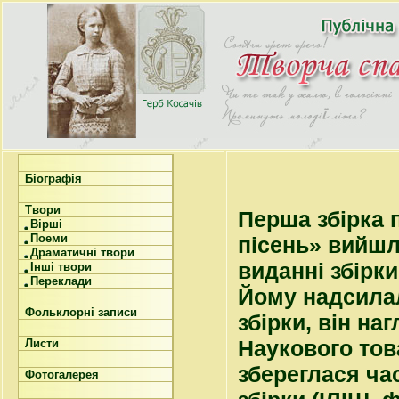
Біографія
Твори
Перша збірка 
Вірші
Поеми
пісень» вийшл
Драматичні твори
виданні збірк
Інші твори
Переклади
Йому надсилал
Фольклорні записи
збірки, він на
Наукового тов
Листи
збереглася ча
Фотогалерея