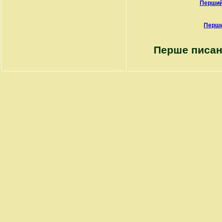
Перший
Перши
Перше писан