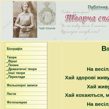
Ві
Біографія
Твори
Вірші
Поеми
На весіл
Драматичні твори
Інші твори
Хай здорові жив
Переклади
Фольклорні записи
Хай живу
Листи
Хай кохаються, м
Фотогалерея
На весіл