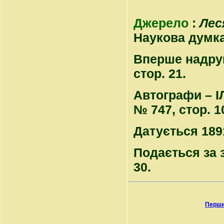
Джерело
:
Лес
Наукова думка, 
Вперше надрук
стор. 21.
Автографи – ІЛ
№ 747, стор. 1
Датується 1891
Подається за з
30.
Перши