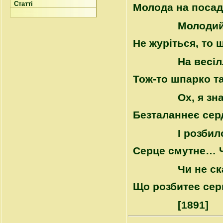
Статті
Молода на посад
Молодий
Не журіться, то 
На весіл
Тож-то шпарко та
Ох, я зн
Безталаннеє серд
І розбил
Серце смутне… Ч
Чи не ск
Що розбитеє сер
[1891]