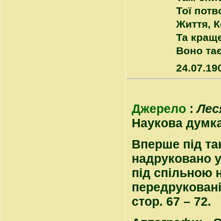
Тої потв
Життя, К
Та краще
Воно тає
24.07.19
Джерело
:
Лес
Наукова думка, 
Вперше під та
надруковано у 
під спільною 
передруковані 
стор. 67 – 72.