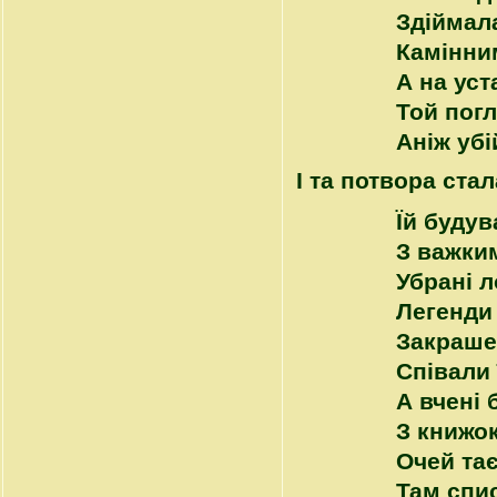
Здіймал
Камінни
А на уст
Той погл
Аніж убі
І та потвора ста
Їй буду
З важки
Убрані л
Легенди 
Закрашен
Співали 
А вчені 
З книжок
Очей тає
Там спис