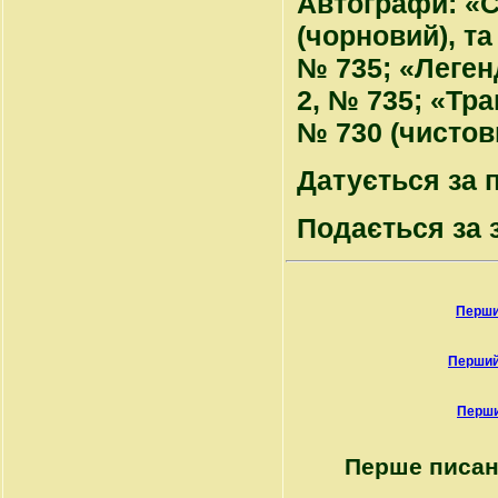
Автографи: «Сф
(чорновий), та
№ 735; «Легенд
2, № 735; «Тра
№ 730 (чистов
Датується за 
Подається за з
Перши
Перший
Перши
Перше писан