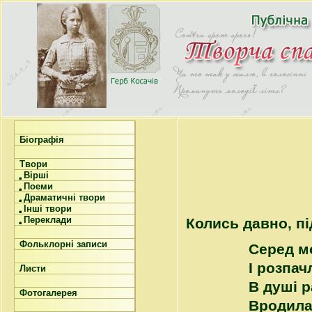
Біографія
Твори
Вірші
Поеми
Драматичні твори
Інші твори
Переклади
Колись давно, п
Фольклорні записи
Серед мо
І розпа
Листи
В душі р
Фотогалерея
Вродила