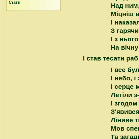
Статті
Над ним,
Міцніш 
І наказа
З гарячи
І з ньог
На вічну
І став тесати раб
І все бу
І небо, і
І серце 
Летіли з
І згодом
З'явився
Ліниве т
Мов спе
Та зага