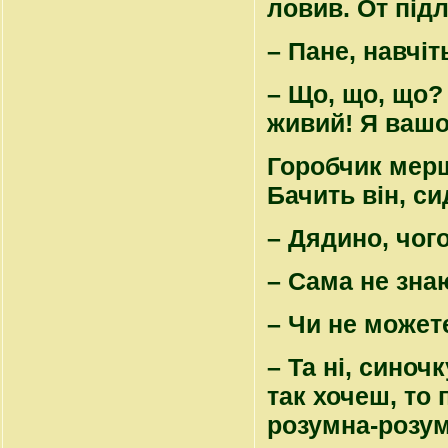
ловив. От підл
– Пане, навчіт
– Що, що, що? 
живий! Я вашог
Горобчик мерщ
Бачить він, сид
– Дядино, чог
– Сама не знаю
– Чи не может
– Та ні, синоч
так хочеш, то 
розумна-розумн