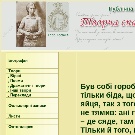
Біографія
Твори
Вірші
Поеми
Був собі гороб
Драматичні твори
Інші твори
тільки біда, щ
Переклади
яйця, так з то
Фольклорні записи
не тямив: ані 
Листи
– де сяде, там 
Фотогалерея
Тільки й того,