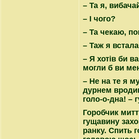
– Та я, вибача
– І чого?
– Та чекаю, п
– Таж я встала
– Я хотів би в
могли б ви ме
– Не на те я м
дурнем вродивс
голо-о-дна! – 
Горобчик миттю
гущавину захо
ранку. Спить г