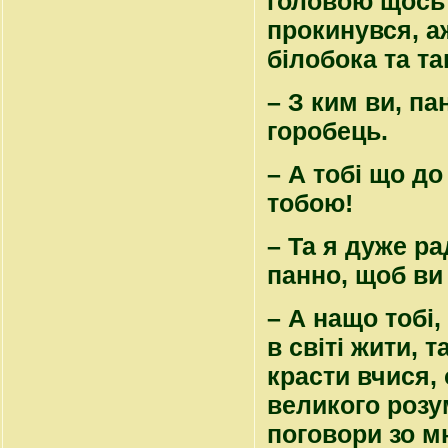
головою щось 
прокинувся, а
білобока та та
– З ким ви, па
горобець.
– А тобі що до
тобою!
– Та я дуже ра
панно, щоб ви
– А нащо тобі
в світі жити, 
красти вчися, 
великого розум
поговори зо мн