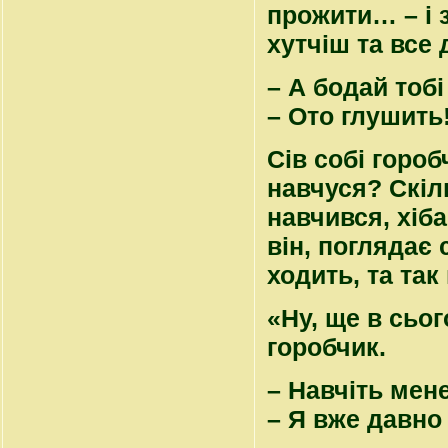
прожити… – і з
хутчіш та все
– А бодай тобі
– Ото глушить! 
Сів собі гороб
навчуся? Скіль
навчився, хіб
він, поглядає
ходить, та так
«Ну, ще в сьо
горобчик.
– Навчіть мене
– Я вже давно 