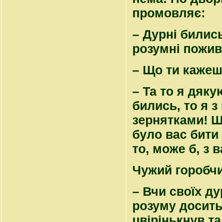
промовляє:
– Дурні бились
розумні пожив
– Що ти кажеш
– Та то я дяку
бились, то я 
зернятками! Що
було вас бити 
то, може б, з в
Чужий горобчи
– Вчи своїх ду
розуму досить
цвірінькнув та