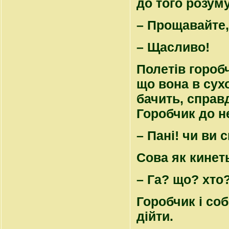
до того розуму
– Прощавайте,
– Щасливо!
Полетів горобч
що вона в сухо
бачить, справд
Горобчик до не
– Пані! чи ви с
Сова як кинет
– Га? що? хто?
Горобчик і соб
дійти.