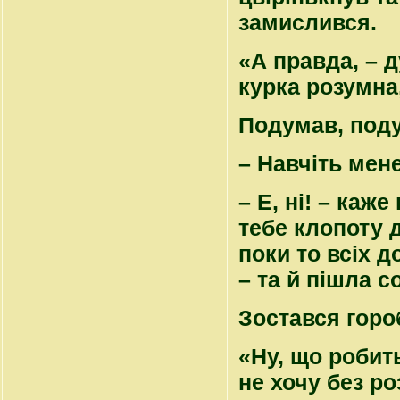
замислився.
«А правда, – 
курка розумна,
Подумав, поду
– Навчіть мене
– Е, ні! – каж
тебе клопоту д
поки то всіх д
– та й пішла с
Зостався горо
«Ну, що робить
не хочу без ро