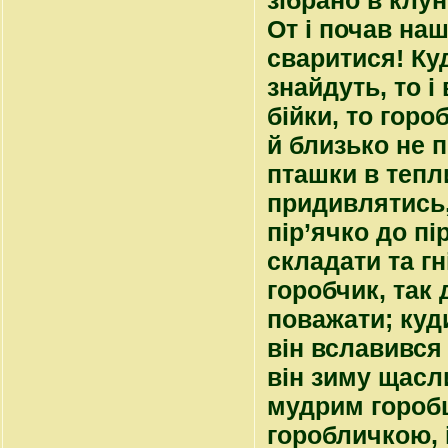
зібрано в клун
От і почав наш
сваритися! Куд
знайдуть, то і
бійки, то горо
й близько не п
пташки в тепли
придивлятись,
пір’ячко до п
складати та гн
горобчик, так 
поважати; куди
він вславився
він зиму щасл
мудрим горобце
горобличкою, 