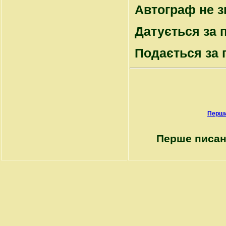
Автограф не з
Датується за 
Подається за
Перши
Перше писан