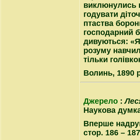
виклюнулись г
годувати діточ
птаства борон
господарний бу
дивуються: «Як
розуму навчили
тільки голівко
Волинь, 1890 р
Джерело
:
Лес
Наукова думка, 
Вперше надрук
стор. 186 – 187