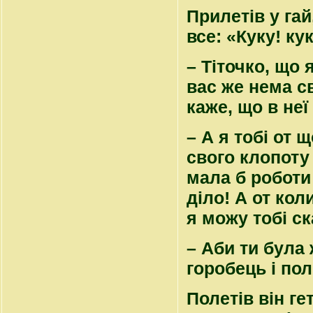
Прилетів у гай
все: «Куку! кук
– Тіточко, що 
вас же нема св
каже, що в неї
– А я тобі от 
свого клопоту 
мала б роботи
діло! А от кол
я можу тобі ск
– Аби ти була 
горобець і пол
Полетів він ге