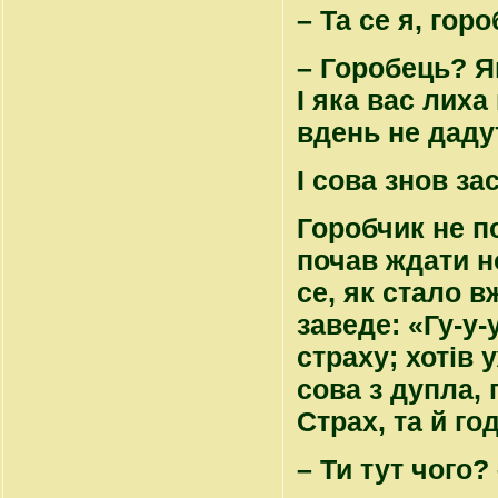
– Та се я, го
– Горобець? Я
І яка вас лиха
вдень не дадут
І сова знов за
Горобчик не по
почав ждати н
се, як стало в
заведе: «Гу-у-у
страху; хотів 
сова з дупла, 
Страх, та й годі
– Ти тут чого?