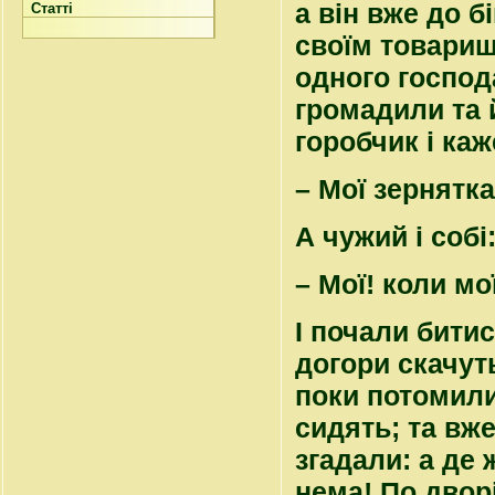
а він вже до б
Статті
своїм товариш
одного господа
громадили та 
горобчик і каж
– Мої зернятка
А чужий і собі
– Мої! коли мо
І почали битис
догори скачуть
поки потомили
сидять; та вже
згадали: а де 
нема! По дворі