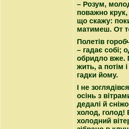
– Розум, моло
поважно крук, 
що скажу: пок
матимеш. От то
Полетів гороб
– гадає собі; 
обридло вже. 
жить, а потім 
гадки йому.
І не зоглядівс
осінь з вітра
дедалі й сніжо
холод, голод! 
холодний вітер