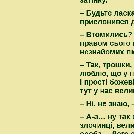
затінку.
– Будьте ласкав
прислонився д
– Втомились? 
правом сього 
незнайомих л
– Так, трошки,
люблю, що у на
і прості божев
тут у нас вел
– Ні, не знаю, 
– А-а… ну так о
злочинці, вели
особа, – його