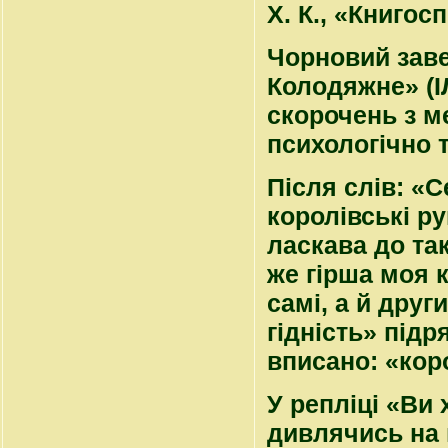
X. К., «Книгосп
Чорновий заве
Колодяжне» (І
скорочень з м
психологічно 
Після слів: «
королівські р
ласкава до так
же гірша моя к
самі, а й дру
гідність» підр
вписано: «кор
У репліці «Ви 
дивлячись на 