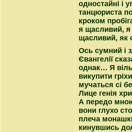
одностайні і у
танцюриста по
кроком пробіга
я щасливий, я 
щасливий, як 
Ось сумний і 
Євангелії ска
однак… Я віль
викупити гріхи
мучаться сі б
Лице генія хри
А передо мною
вони глухо ст
плеча монашки
кинувшись дол