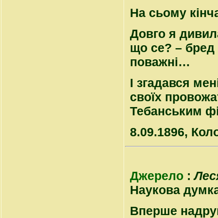
На сьому кінч
Довго я дивил
що се? – бред 
поважні…
І згадався мен
своїх провожа
Тебанським 
8.09.1896, Ко
Джерело
:
Лес
Наукова думка, 
Вперше надру