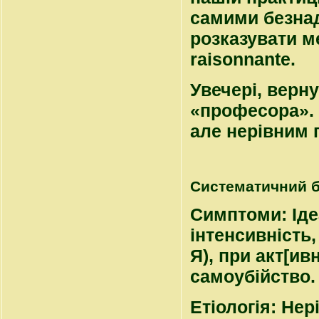
самими безна
розказувати ме
raisonnante
.
Увечері, верн
«професора». 
але нерівним 
Систематичний 
Симптоми
: Ід
інтенсивність,
Я), при акт[ив
самоубійство.
Етіологія
: Нер