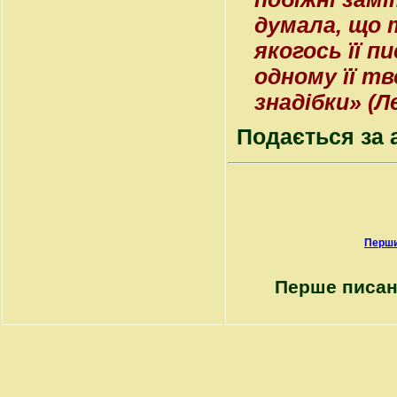
думала, що 
якогось її п
одному її тв
знадібки» (Ле
Подається за 
Перши
Перше писан