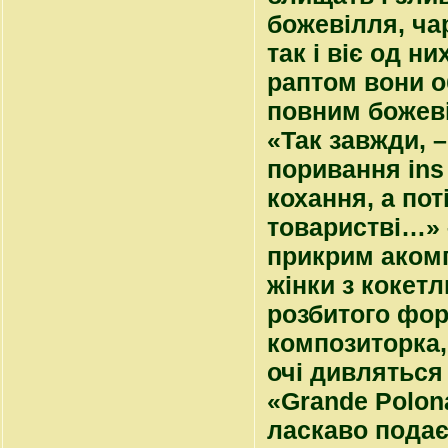
божевілля, чар
так і віє од н
раптом вони 
повним божеві
«Так завжди, –
поривання
ins
кохання, а пот
товаристві…» –
прикрим акомп
жінки з кокет
розбитого фор
композиторка, 
очі дивляться 
«
Grande Polon
ласкаво подає