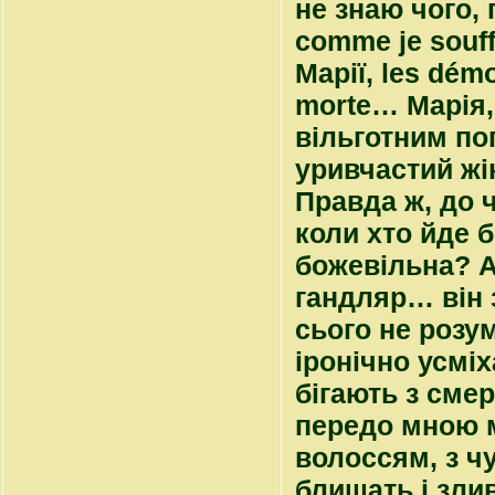
не знаю чого, 
comme je souff
Марії,
les démo
morte
… Марія,
вільготним пог
уривчастий жін
Правда ж, до 
коли хто йде б
божевільна? Аг
гандляр… він 
сього не розум
іронічно усмі
бігають з см
передо мною 
волоссям, з ч
блищать і зли