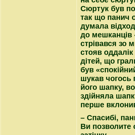
Сюртук був поч
так що панич о
думала відходи
до мешканців «
стрівався зо м
стояв оддалік
дітей, що грал
був «спокійний
шукав чогось 
його шапку, в
здійняла шапку
перше вклонив
– Спасибі, па
Ви позволите 