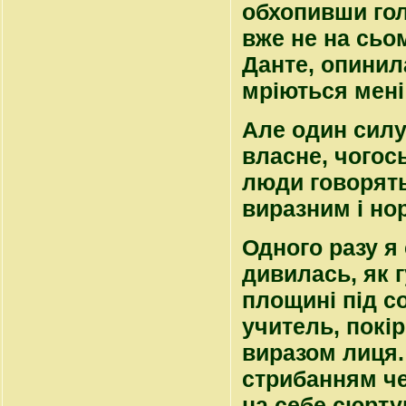
обхопивши голо
вже не на сьом
Данте, опини
мріються мені 
Але один силуе
власне, чогось
люди говорять
виразним і но
Одного разу я 
дивилась, як 
площині під с
учитель, покір
виразом лиця.
стрибанням че
на себе сюртук