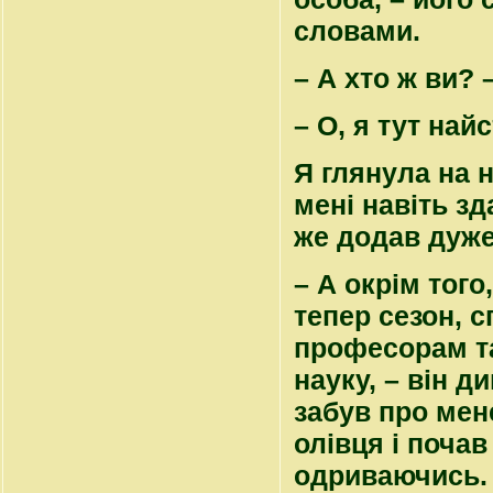
словами.
– А хто ж ви? 
– О, я тут на
Я глянула на н
мені навіть зд
же додав дуже
– А окрім того
тепер сезон, с
професорам та
науку, – він д
забув про мене
олівця і почав
одриваючись. П