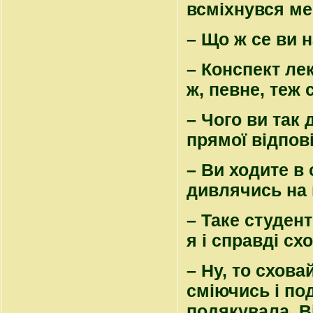
всміхнувся мен
– Що ж се ви 
– Конспект лек
ж, певне, теж 
– Чого ви так 
прямої відпові
– Ви ходите в 
дивлячись на 
– Таке студен
я і справді сх
– Ну, то схова
сміючись і по
подякувала. Ві