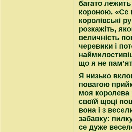
багато лежить
короною. «Се 
королівські ру
розкажіть, яко
величність пок
черевики і по
наймилостивіш
що я не пам’ят
Я низько вкло
повагою прийм
моя королева 
своїй щоці поц
вона і з весе
забавку: пилку
се дуже весело