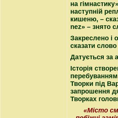
на гімнастику»
наступній реп
кишеню, – сказ
nez» – знято 
Закреслено і 
сказати слово
Датується за 
Історія створ
перебуванням Л
Творки під Ва
запрошення дя
Творках голов
«Місто см
побіжні зам