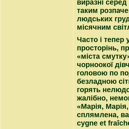
виразні серед
таким розпаче
людських груд
місячним світ
Часто і тепер 
просторінь, пр
«міста смутку
чорноокої дів
головою по по
безладною сітк
горять нелюдс
жалібно, немов
«Марія, Марія,
сплямлена, ва
cygne et fraîc