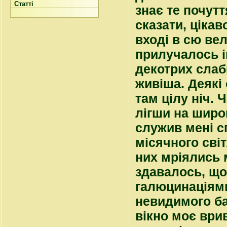
Статті
знає те почутт
сказати, ціка
вході в сю ве
прилучалось і
декотрих слаби
живіша. Деякі
там цілу ніч. 
лігши на широ
служив мені с
місячного світ
них мріялись 
здавалось, що
галюцинаціями 
невидимого ба
вікно моє врив