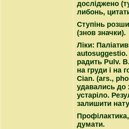
досліджено (ту
либонь, цитати
Ступінь розш
(знов значки).
Ліки
: Паліати
autosuggestio
радить Pulv. 
на груди і на г
Cian. (ars., p
удавались до х
устаріло. Рез
залишити натур
Профілактика,
думати.