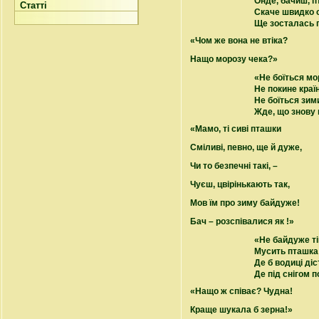
Онде, бачиш, 
Статті
Скаче швидко о
Ще зосталась 
«Чом же вона не втіка?
Нащо морозу чека?»
«Не боїться мо
Не покине країн
Не боїться зими
Жде, що знову 
«Мамо, ті сиві пташки
Сміливі, певно, ще й дуже,
Чи то безпечні такі, –
Чуєш, цвірінькають так,
Мов їм про зиму байдуже!
Бач – розспівалися як !»
«Не байдуже тій
Мусить пташка
Де б водиці діс
Де під снігом 
«Нащо ж співає? Чудна!
Краще шукала б зерна!»