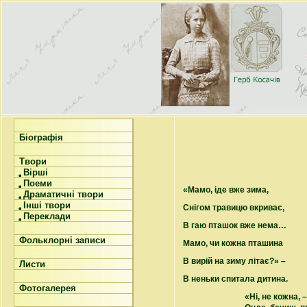
Біографія
Твори
Вірші
Поеми
«Мамо, іде вже зима,
Драматичні твори
Інші твори
Снігом травицю вкриває,
Переклади
В гаю пташок вже нема…
Фольклорні записи
Мамо, чи кожна пташина
В вирій на зиму літає?» –
Листи
В неньки спитала дитина.
Фотогалерея
«Ні, не кожна, 