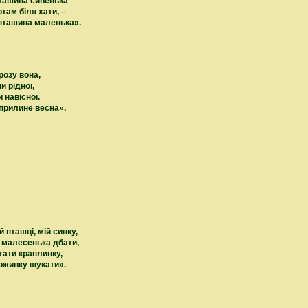
пташина сивенька
там біля хати, –
пташина маленька».
розу вона,
и рідної,
 навісної.
прилине весна».
 пташці, мій синку,
 малесенька дбати,
тати краплинку,
поживку шукати».