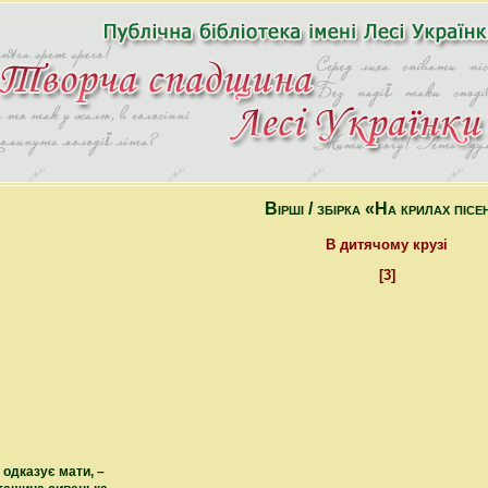
Вірші / збірка «На крилах пісе
В дитячому крузі
[3]
– одказує мати, –